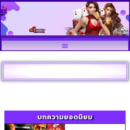
บทความยอดนิยม