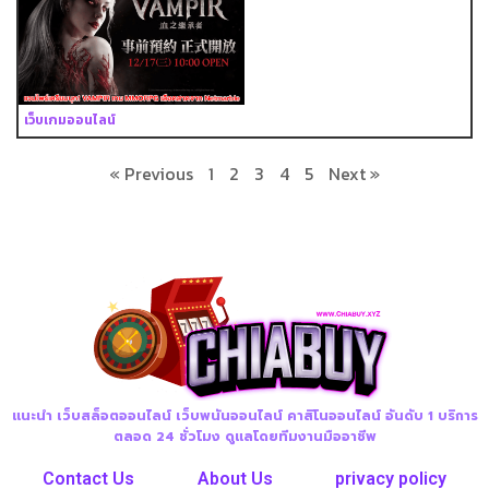
เว็บเกมออนไลน์
« Previous
1
2
3
4
5
Next »
แนะนำ เว็บสล็อตออนไลน์ เว็บพนันออนไลน์ คาสิโนออนไลน์ อันดับ 1 บริการ
ตลอด 24 ชั่วโมง ดูแลโดยทีมงานมืออาชีพ
Contact Us
About Us
privacy policy