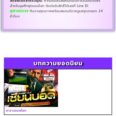
สิทธิพิเศษสำหรับคุณ:
หากมีข้อสงสัยหรือต้องการรับเครดิตฟรี
สำหรับลุยศึกฟุตบอลโลก ติดต่อรับสิทธิ์ได้เลยที่ Line ID:
ทีมงานคุณภาพพร้อมสแตนด์บายดูแลคุณตลอด 24
@UFA88SV8
ชั่วโมง
บทความยอดนิยม
ตารางบอลโลก