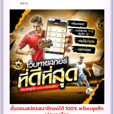
พลาด
ขั้นตอนสมัครสมาชิกออโต้ 100% พร้อมลุยศึก