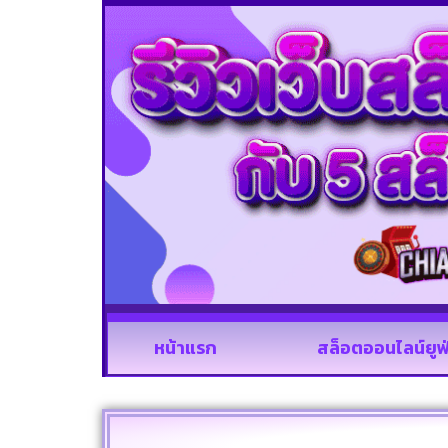
หน้าแรก
สล็อตออนไลน์ยูฟ