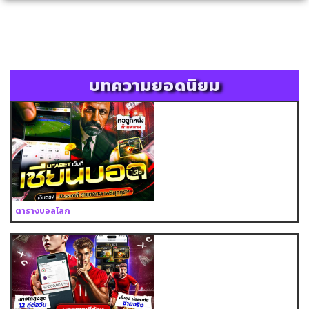
บทความยอดนิยม
ตารางบอลโลก