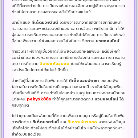
สถิติที่แตกต่างกัน การวิเคราะห์อย่างละเอียดจากผู้เชี่ยวชาญสามารถ
ช่วยให้คุณคาดเดาผลการแข่งขันได้อย่างแม่นยำ
เรานำเสนอ
ทีเด็ดมวยวันนี้
โดยพิจารณาจากสถิติการชกก่อนหน้า
ความสามารถเฉพาะตัวของนักมวย และการวิเคราะห์เชิงเทคนิค ทำให้
ผู้ชมสามารถเห็นภาพรวมของการแข่งขันได้ชัดเจน การวิเคราะห์เหล่า
นี้ช่วยเพิ่มความเข้าใจและความมั่นใจในการติดตาม
มวยออนไลน์
การวิเคราะห์จากผู้เชี่ยวชาญไม่เพียงแต่บอกผลแพ้ชนะ แต่ยังให้คำ
แนะนำเกี่ยวกับจังหวะการชก เทคนิคการป้องกัน และแนวทางการอ่าน
เกม การติดตาม
วิเคราะห์มวยสด
ช่วยให้แฟนมวยสามารถเรียนรู้
และประเมินนักมวยได้แม่นยำยิ่งขึ้น
สำหรับผู้ที่สนใจการเดิมพัน การใช้
ทีเด็ดมวยพักยก
จะช่วยเพิ่ม
โอกาสในการตัดสินใจอย่างมีเหตุผล นอกจากนี้ เรายังให้ข้อมูลเพิ่ม
เติมเกี่ยวกับสถิติ การแข่งขันย้อนหลัง และรูปแบบการชกของนักมวย
แต่ละคน
pakyok88s
ทำให้คุณสามารถติดตาม
มวยออนไลน์
ได้
ครบทุกมิติ
ไม่ว่าคุณจะเป็นแฟนมวยที่ติดตามเพื่อความสนุก หรือผู้ที่สนใจเดิมพัน
การติดตาม
ทีเด็ดมวยวันนี้
และ
วิเคราะห์มวยสด
จากแหล่งข้อมูล
เชื่อถือได้จะช่วยให้คุณตัดสินใจได้อย่างมั่นใจ และไม่พลาดทุกจังหวะ
สำคัญบนสังเวียน