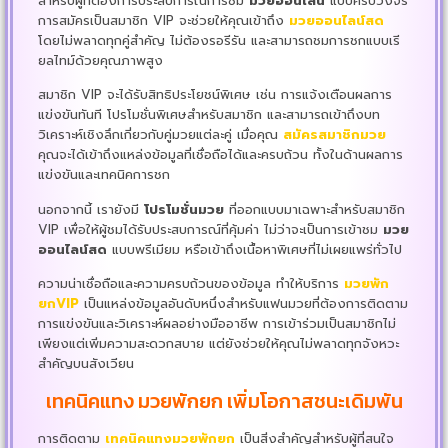
สำหรับผู้ที่ต้องการประสบการณ์การชม
มวยออนไลน์
แบบครบวงจร
การสมัครเป็นสมาชิก VIP จะช่วยให้คุณเข้าถึง
มวยออนไลน์สด
โดยไม่พลาดทุกคู่สำคัญ ไม่ต้องรอรีรัน และสามารถชมการชกแบบเรี
ยลไทม์ด้วยคุณภาพสูง
สมาชิก VIP จะได้รับสิทธิประโยชน์พิเศษ เช่น การแจ้งเตือนผลการ
แข่งขันทันที โปรโมชั่นพิเศษสำหรับสมาชิก และสามารถเข้าถึงบท
วิเคราะห์เชิงลึกเกี่ยวกับคู่มวยแต่ละคู่ เมื่อคุณ
สมัครสมาชิกมวย
คุณจะได้เข้าถึงแหล่งข้อมูลที่เชื่อถือได้และครบถ้วน ทั้งในด้านผลการ
แข่งขันและเทคนิคการชก
นอกจากนี้ เรายังมี
โปรโมชั่นมวย
ที่ออกแบบมาเฉพาะสำหรับสมาชิก
VIP เพื่อให้ผู้ชมได้รับประสบการณ์ที่คุ้มค่า ไม่ว่าจะเป็นการเข้าชม
มวย
ออนไลน์สด
แบบพรีเมียม หรือเข้าถึงเนื้อหาพิเศษที่ไม่เผยแพร่ทั่วไป
ความน่าเชื่อถือและความครบถ้วนของข้อมูล ทำให้บริการ
มวยพัก
ยกVIP
เป็นแหล่งข้อมูลอันดับหนึ่งสำหรับแฟนมวยที่ต้องการติดตาม
การแข่งขันและวิเคราะห์ผลอย่างมืออาชีพ การเข้าร่วมเป็นสมาชิกไม่
เพียงแต่เพิ่มความสะดวกสบาย แต่ยังช่วยให้คุณไม่พลาดทุกจังหวะ
สำคัญบนสังเวียน
เทคนิคแทง มวยพักยก เพิ่มโอกาสชนะเดิมพัน
การติดตาม
เทคนิคแทงมวยพักยก
เป็นสิ่งสำคัญสำหรับผู้ที่สนใจ