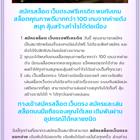
สมัครสล็อต เว็บตรงฟรีเครดิต พบกับเกม
สล็อตคุณภาพดีมากกว่า 100 เกมจากค่ายดัง
สนุก ลุ้นสร้างกำไรได้ต่อเนื่อง
สมัครสล็อต เว็บตรงฟรีเครดิต
วันนี้ คุณสามารถสมัคร
เป็นสมาชิกพร้อมทั้งลงทะเบียนได้ฟรี ไม่ต้องเสียค่าสมัคร และ
ยังได้รับสิทธิประโยชน์อย่างมากมาย
คุณจะได้พบกับเกมสล็อตคุณภาพดีมากกว่า 100 เกมจากค่าย
ดัง มีเกมสล็อตหลากหลายรูปแบบ แจ็คพอตแตกได้ง่าย ส่ง
ผลทำให้ทุกท่านสนุกและลุ้นสร้างกำไรได้อย่างเต็มที่ทุกเวลา
เล่น เว็บสล็อตตรง ได้อย่างต่อเนื่องของแท้ เพราะเดิมพัน
เล่นสล็อตเว็บตรงไม่ต้องกังวลใจเรื่องระบบ ระบบทันสมัยและ
เสถียรมากที่สุด สามารถเข้ามาเล่นอย่างสนุกกันได้เต็มที่ ลุ้น
สร้างรายได้ดี ๆ ได้ทุกวันอย่างแน่นอน
ทางเข้าสมัครสล็อต เว็บตรง สมัครและเล่น
สล็อตบนมือถือของคุณได้เลย เดิมพันผ่าน
อุปกรณ์ได้หลายชนิด
วันนี้ทุกท่านที่อยากจะสมัครเป็นสมาชิกสามารถ
สมัครสล็อตเว็บตรง
แตกง่าย
เดิมพันได้ปลอดภัย เดิมพันได้อย่างมั่นใจทุกครั้ง ส่วนท่าน