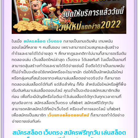
ในเมื่อ
สมัครสล็อต เว็บตรง
กลายเป็นเกมเดิมพัน เกมพนัน
ออนไลน์ที่หลาย ๆ คนชื่นชอบ เพราะสามารถร่วมสนุกและลุ้นสร้าง
กำไรและรายได้ได้ง่ายสุด ๆ ศึกษากฎและกติกาไม่นานก็สามารถเริ่มต้น
ทดลองเล่น เว็บสล็อตใหม่ล่าสุด เว็บตรง ได้เลยทันที ในเมื่อเป็นเกมที่
สามารถลุ้นสร้างกำไรและรายได้ได้ง่ายเช่นนี้ จึงถือได้ว่าเป็นเกมพนัน
ที่ไม่จำเป็นจะต้องใช้เทคนิคหรืออะไรมากนัก ต่อให้เป็นนักพนันมือใหม่
หรือกลุ่มคนที่สนใจอยากจะหันมาเล่นสล็อตอย่างจริงจัง ก็สามารถ
ทดลองเล่นสล็อตได้ทันที แต่สิ่งสำคัญ ก็คือ สำหรับมือใหม่หรือผู้ที่พึ่ง
เริ่มต้นหันมาเล่นสล็อตออนไลน์ คุณจำเป็นจะต้องสมัครสมาชิกเสีย
ก่อน เพื่อที่จะมีบัญชีหรือไอดีเอาไว้เล่นสล็อตได้ทุกวันทุกเวลาตามที่
คุณต้องการ สมัครสล็อตเว็บตรง ufabet สมัครฟรีได้ทุกวัน
สามารถคลิกสมัครได้ที่หน้าเว็บไซต์ หรือจะทำการแอดไลน์ ufabet
เพื่อสมัครเป็นสมาชิก
เว็บแทงสล็อตออนไลน์
ก็สามารถทำได้อย่าง
ง่ายดายเช่นกันค่ะ
สมัครสล็อต เว็บตรง สมัครฟรีทุกวัน เล่นสล็อต