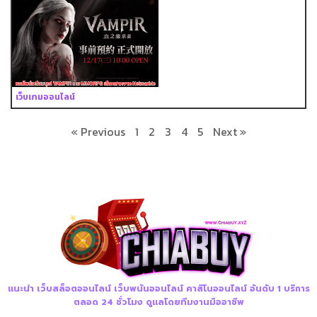
เว็บเกมออนไลน์
« Previous
1
2
3
4
5
Next »
แนะนำ เว็บสล็อตออนไลน์ เว็บพนันออนไลน์ คาสิโนออนไลน์ อันดับ 1 บริการ
ตลอด 24 ชั่วโมง ดูแลโดยทีมงานมืออาชีพ