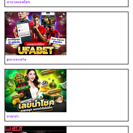
ตารางบอลโลก
guroocafe
บาคาร่า