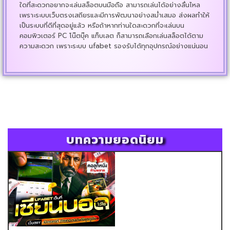
ใดที่สะดวกอยากจะเล่นสล็อตบนมือถือ สามารถเล่นได้อย่างลื่นไหล
เพราะระบบเว็บตรงเสถียรและมีการพัฒนาอย่างสม่ำเสมอ ส่งผลทำให้
เป็นระบบที่ดีที่สุดอยู่แล้ว หรือถ้าหากท่านใดสะดวกที่จะเล่นบน
คอมพิวเตอร์ PC โน๊ตบุ๊ค แท็บเลต ก็สามารถเลือกเล่นสล็อตได้ตาม
ความสะดวก เพราะระบบ ufabet รองรับได้ทุกอุปกรณ์อย่างแน่นอน
บทความยอดนิยม