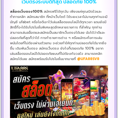
เว็บตรงระบบดีที่สุด ปลอดภัย 100%
สล็อตเว็บตรง100%
สมัครฟรีได้ทุกวัน เพียงแค่คุณเปิดใจและ
ทำการคลิก สมัครสมาชิก ที่หน้าเว็บไซต์ ใช้ระยะเวลาไม่นานทุกท่านจะมี
บัญชี ufabet หรือไอดีเอาไว้เล่นสล็อตออนไลน์ได้ทุกเวลา แถมยังมี
สิทธิ์ที่จะได้รับโปรโมชั่นพิเศษสุดอีกหลายรายการ ที่สำคัญ ทุกท่าน
สามารถเล่นสล็อตและสมัครเป็นสมาชิกเว็บตรงได้เลย นับได้ว่าดีและ
ปลอดภัยที่สุดก็ว่าได้ การทำรายการต่าง ๆ หรือแม้กระทั่งการเล่น
พนันโดยที่ไม่ต้องผ่านตัวแทน จะช่วยทำให้ทุกท่านปลอดภัยได้มากยิ่ง
ขึ้น เดิมพันเว็บตรง สมัครเว็บตรง ยังไงก็ปลอดภัย 100% อยาก
เล่นสล็อตออนไลน์ได้ปลอดภัยแบบที่ไม่ต้องกังวลใจ สามารถคลิก
สมัครได้เลย สมัครพร้อมรับโปรโมชั่นมากมายที่
@UFA88SV8