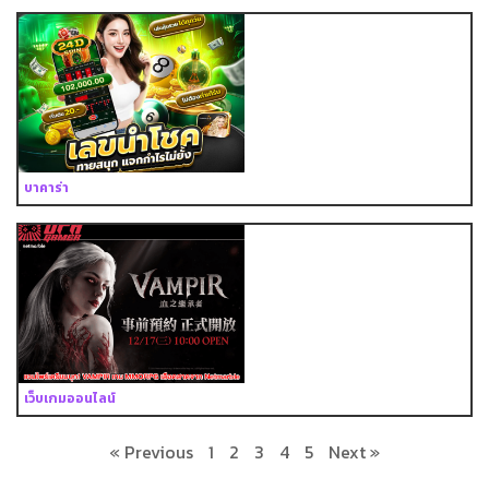
บาคาร่า
เว็บเกมออนไลน์
« Previous
1
2
3
4
5
Next »