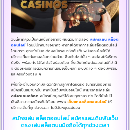
วันนี้หากคุณเป็นคนหนึ่งที่อยากจะผันตัวมาทดลอง
สมัครเล่น สล็อต
ออนไลน์
โดยมีเป้าหมายอยากจะหารายได้จากการเล่นสล็อตออนไลน์
โดยตรง คุณจำเป็นจะต้องสมัครสมาชิกกับเว็บพนันออนไลน์ที่ให้
บริการเกี่ยวกับเกมสล็อตร่วมด้วย ซึ่งเว็บไซต์นั้น ๆ จะต้องให้บริการ
ดีจริง พร้อมทั้งไว้ใจได้จริงร่วมด้วย ซึ่งเว็บไซต์พนันออนไลน์ที่ว่านี้
จะต้องให้บริการด้วยความทันสมัยเป็นหลัก ระบบต่าง ๆ ต้องมีพร้อม
และครบถ้วนจริง ๆ
เพื่อที่จะอำนวยความสะดวกให้กับลูกค้าโดยตรง ในกรณีของการ
สมัครเป็นสมาชิกนั้น หากเป็นเว็บพนันออนไลน์ สามารถสมัครเล่น
สมัครเกมสล็อต
สมัครเปิดยูสฟรีได้เลยทุกเวลา ท่านใดที่ยังไม่มี
บัญชีสามารถสมัครกันได้เลย เพราะ
เว็บแทงสล็อตออนไลน์
ให้
บริการเต็มที่ทุกช่วงเวลา ไม่มีวันหยุดแน่นอน
สมัครเล่น สล็อตออนไลน์ สมัครและเดิมพันเว็บ
ตรง เล่นสล็อตบนมือถือได้ทุกช่วงเวลา