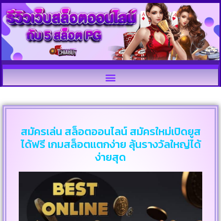
สมัครเล่น สล็อตออนไลน์ สมัครใหม่เปิดยูส
ได้ฟรี เกมสล็อตแตกง่าย ลุ้นรางวัลใหญ่ได้
ง่ายสุด