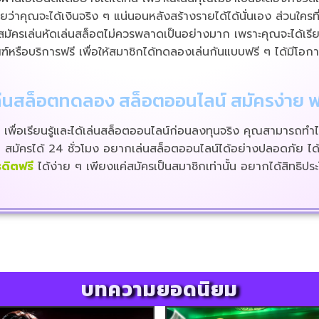
ลยว่าคุณจะได้เงินจริง ๆ แน่นอนหลังสร้างรายได้ได้นั่นเอง ส่วนใค
ะมือสมัครเล่นหัดเล่นสล็อตไม่ควรพลาดเป็นอย่างมาก เพราะคุณจะได้เรี
ัณฑ์หรือบริการฟรี เพื่อให้สมาชิกได้ทดลองเล่นกันแบบฟรี ๆ ได้มีโอกา
่นสล็อตทดลอง สล็อตออนไลน์ สมัครง่าย ฟร
 เพื่อเรียนรู้และได้เล่นสล็อตออนไลน์ก่อนลงทุนจริง คุณสามารถทำได
ี! สมัครได้ 24 ชั่วโมง อยากเล่นสล็อตออนไลน์ได้อย่างปลอดภัย ได้
ดิตฟรี
ได้ง่าย ๆ เพียงแค่สมัครเป็นสมาชิกเท่านั้น อยากได้สิทธิประ
บทความยอดนิยม