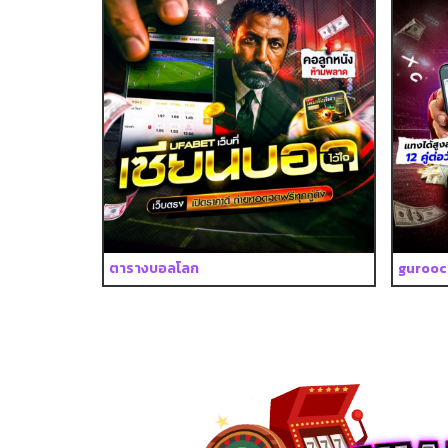
ตารางบอลโลก
gurooc