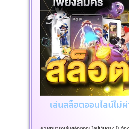
เล่นสล็อตออนไลน์ไม่ผ่
คุณสามารถเล่นสล็อตออนไลน์เว็บตรง ไม่ต้องผ่า