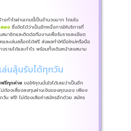
ร้างกำไรผ่านเกมนี้เป็นจำนวนมาก โดยใน
ดลอง
ซึ่งจัดได้ว่าเป็นอีกหนึ่งการให้บริการที่
สมาชิกและติดต่อทีมงานเพื่อรับรายละเอียด
ชคและเล่นสล็อตได้ฟรี ส่งผลทำให้มือใหม่หรือมือ
อสร้างรายได้และกำไร พร้อมทั้งเดินหน้าลงสนาม
่นลุ้นรับได้ทุกวัน
ฟรีทุกค่าย
ขอให้คุณมั่นใจได้เลยว่าเป็นอีก
่ไม่ต้องเสี่ยงลงทุนผ่านเงินของคุณเอง เพียง
กวัน ฟรี! ไม่ต้องเสียค่าสมัครอีกด้วย สมัคร