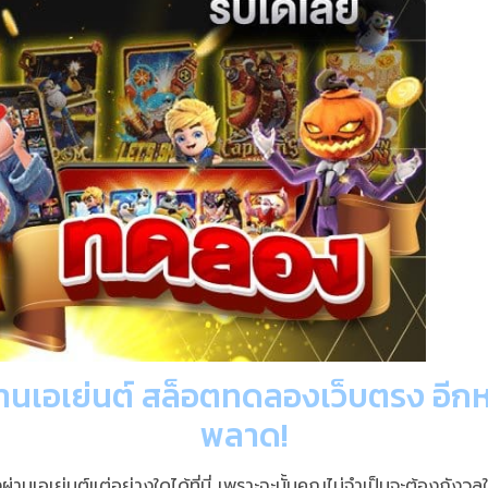
านเอเย่นต์ สล็อตทดลองเว็บตรง อีกหนึ
พลาด!
นเอเย่นต์แต่อย่างใดได้ที่นี่ เพราะฉะนั้นคุณไม่จำเป็นจะต้องกังว