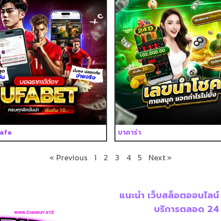
afe
บาคาร่า
« Previous
1
2
3
4
5
Next »
แนะนำ เว็บสล็อตออนไลน์ 
บริการตลอด 24 