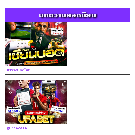
บทความยอดนิยม
ตารางบอลโลก
guroocafe