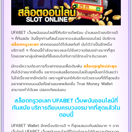
UFABET เว็บพนันออนไลน์ที่ให้บริการดีพร้อม นำเสนอด้วยบริการดี
ๆ ที่ทันสมัย วันนี้ทุกท่านที่สนใจอยากจะเล่นสล็อตออนไลน์ มีบริการ
สล็อตทรูวอเลท
ฝากถอนออโต้ได้เลยทันที นับได้ว่าเป็นอีกหนึ่ง
บริการดี ๆ ที่ตอนนี้กำลังมาแรงและได้รับความนิยมอย่างมากที่สุด
โดยเฉพาะกลุ่มนักพนันที่ชื่นชอบไปกับการใช้กระเป๋าเงินวอเลท
มักจะมีความต้องการที่จะฝากถอนเพื่อเดิมพัน
สล็อตpgใหม่ล่าสุด
กันได้ง่ายมากยิ่งขึ้น อยากจะเล่นสล็อตออนไลน์ในยุคนี้บอกได้เลยว่า
ไม่ใช่เรื่องยากอีกต่อไป เพราะยูฟ่าเบทให้บริการด้วยระบบที่ดีที่สุดแล้ว
อยากฝากถอนบนมือถือผ่านแอพพลิเคชั่น True Money Wallet
สามารถทำได้เลย ปลอดภัยแน่นอน
สล็อตทรูวอเลท UFABET เว็บพนันออนไลน์ที่
ทันสมัย บริการดีแบบครบวงจรมากที่สุดแล้วใน
ตอนนี้
UFABET Wallet อีกหนึ่งบริการดี ๆ ที่สุดแสนจะทันสมัยมาก ๆ จาก
เว็บไซต์ UFABET เว็บพนันออนไลน์ที่โด่งดังและได้รับความนิยมมาก