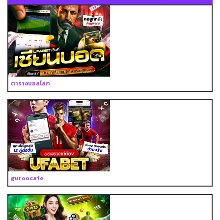
ตารางบอลโลก
guroocafe