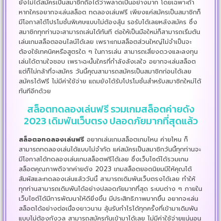
ยังไม่ได้สมัครเป็นสมาชิกถือได้ว่าพลาดเป็นอย่างมาก โดยเฉพาะถ้า
หากใครอยากจะเล่นสล็อต ทดลองเล่นฟรี เพียงแค่สมัครเป็นสมาชิกก็
มีโอกาสได้โปรโมชั่นพิเศษแบบไม่ต้องลุ้น รอรับได้เลยหลังสมัคร ซึ่ง
สมาชิกทุกท่านจะสามารถเล่นได้ทันที ต่อให้เป็นมือใหม่ก็สามารถเริ่มต้น
เล่นเกมสล็อตออนไลน์ได้เลย เพราะเกมสล็อตส่วนใหญ่ไม่จำเป็นจะ
ต้องใช้เทคนิคหรือสูตรใด ๆ ในการเล่น สามารถเสี่ยงดวงและลงทุน
เล่นได้ตามใจชอบ เพราะฉะนั้นใครที่กำลังลังเลใจ อยากจะเล่นสล็อต
แต่ก็ไม่กล้าที่จะสมัคร วันนี้คุณสามารถสมัครเป็นสมาชิกก่อนได้เลย
สมัครได้ฟรี ไม่มีค่าใช้จ่าย แถมยังได้รับโปรโมชั่นสำหรับสมาชิกใหม่ได้
ทันทีอีกด้วย
สล็อตทดลองเล่นฟรี รวมเกมสล็อตค่ายดัง
2023 เดิมพันเว็บตรง ปลอดภัยมากที่สุดแล้ว
สล็อตอทดลองเล่นฟรี
อยากเล่นเกมสล็อตเกมไหน ค่ายไหน ก็
สามารถทดลองเล่นได้แบบไม่จำกัด แค่สมัครเป็นสมาชิกวันนี้ทุกท่านจะ
มีโอกาสได้ทดลองเล่นเกมสล็อตฟรีได้เลย ซึ่งเว็บไซต์ได้รวมเกม
สล็อตคุณภาพดีจากค่ายดัง 2023 เกมสล็อตยอดนิยมมีให้คุณได้
สัมผัสและทดลองเล่นแล้ววันนี้ สามารถเดิมพันเว็บตรงได้เลย ทำให้
ทุกท่านสามารถเดิมพันได้อย่างปลอดภัยมากที่สุด ระบบต่าง ๆ ภายใน
เว็บไซต์ได้มีการพัฒนาให้ดียิ่งขึ้น มีประสิทธิภาพมากขึ้น อยากจะเล่น
สล็อตได้อย่างต่อเนื่องยาวนาน ลุ้นรับกำไรได้ทุกครั้งที่เข้ามาเดิมพัน
แบบไม่ต้องกังวล สามารถสมัครกันเข้ามาได้เลย ไม่มีค่าใช้จ่ายแน่นอน