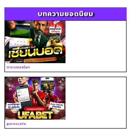
บทความยอดนิยม
ตารางบอลโลก
guroocafe