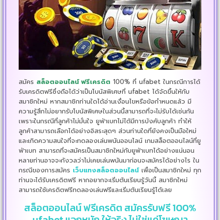
สมัคร
สล็อตออนไลน์ ฟรีเครดิต
100% ที่ ufabet ในกรณีการได้
รับเครดิตฟรีซึ่งถือได้ว่าเป็นโบนัสพิเศษที่ ufabet ได้จัดขึ้นให้กับ
สมาชิกใหม่ หากสมาชิกท่านใดได้อ่านเงื่อนไขหรือข้อกำหนดแล้ว มี
ความรู้สึกไม่อยากรับโบนัสพิเศษในส่วนนี้สามารถที่จะไม่รับได้เช่นกัน
เพราะในกรณีที่ลูกค้าไม่มั่นใจ ยูฟ่าเบทไม่ได้มีการบังคับลูกค้า ทำให้
ลูกค้าสามารถเลือกได้อย่างอิสระสุดๆ ส่วนท่านใดที่ยังคงเป็นมือใหม่
และเกิดความสนใจที่จะทดลองเล่นพนันออนไลน์ เกมสล็อตออนไลน์ที่ยู
ฟ่าเบท สามารถที่จะสมัครเป็นสมาชิกใหม่กับยูฟ่าเบทได้อย่างแน่นอน
หลายท่านอาจจะกังวลว่าไม่เคยเล่นพนันมาก่อนจะสมัครได้อย่างไร ใน
กรณีของการสมัคร
เว็บแทงสล็อตออนไลน์
เพื่อเป็นสมาชิกใหม่ ทุก
ท่านจะได้รับเครดิตฟรี หากอยากจะเริ่มต้นเรียนรู้วันนี้ สมาชิกใหม่
สามารถใช้เครดิตฟรีทดลองเล่นฟรีและเริ่มต้นเรียนรู้ได้เลย
สล็อตออนไลน์ ฟรีเครดิต สมัครรับฟรี 100%
ufabet แจกหนัก ให้จริง ไม่ใช่แค่โฆษณา