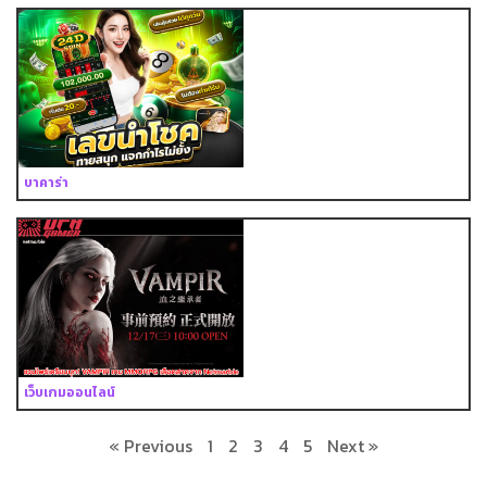
บาคาร่า
เว็บเกมออนไลน์
« Previous
1
2
3
4
5
Next »