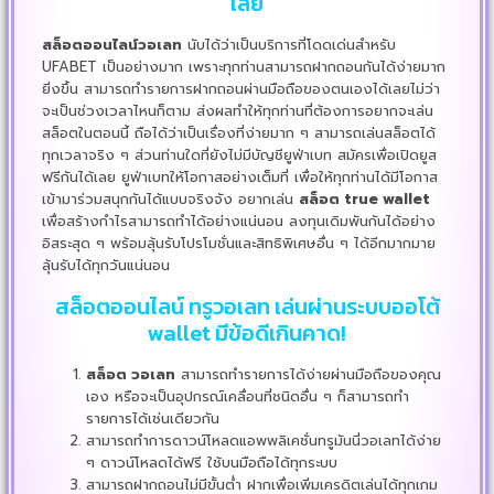
เลย
สล็อตออนไลน์วอเลท
นับได้ว่าเป็นบริการที่โดดเด่นสำหรับ
UFABET เป็นอย่างมาก เพราะทุกท่านสามารถฝากถอนกันได้ง่ายมาก
ยิ่งขึ้น สามารถทำรายการฝากถอนผ่านมือถือของตนเองได้เลยไม่ว่า
จะเป็นช่วงเวลาไหนก็ตาม ส่งผลทำให้ทุกท่านที่ต้องการอยากจะเล่น
สล็อตในตอนนี้ ถือได้ว่าเป็นเรื่องที่ง่ายมาก ๆ สามารถเล่นสล็อตได้
ทุกเวลาจริง ๆ ส่วนท่านใดที่ยังไม่มีบัญชียูฟ่าเบท สมัครเพื่อเปิดยูส
ฟรีกันได้เลย ยูฟ่าเบทให้โอกาสอย่างเต็มที่ เพื่อให้ทุกท่านได้มีโอกาส
เข้ามาร่วมสนุกกันได้แบบจริงจัง อยากเล่น
สล็อต true wallet
เพื่อสร้างกำไรสามารถทำได้อย่างแน่นอน ลงทุนเดิมพันกันได้อย่าง
อิสระสุด ๆ พร้อมลุ้นรับโปรโมชั่นและสิทธิพิเศษอื่น ๆ ได้อีกมากมาย
ลุ้นรับได้ทุกวันแน่นอน
สล็อตออนไลน์ ทรูวอเลท เล่นผ่านระบบออโต้
wallet มีข้อดีเกินคาด!
สล็อต วอเลท
สามารถทำรายการได้ง่ายผ่านมือถือของคุณ
เอง หรือจะเป็นอุปกรณ์เคลื่อนที่ชนิดอื่น ๆ ก็สามารถทำ
รายการได้เช่นเดียวกัน
สามารถทำการดาวน์โหลดแอพพลิเคชั่นทรูมันนี่วอเลทได้ง่าย
ๆ ดาวน์โหลดได้ฟรี ใช้บนมือถือได้ทุกระบบ
สามารถฝากถอนไม่มีขั้นต่ำ ฝากเพื่อเพิ่มเครดิตเล่นได้ทุกเกม