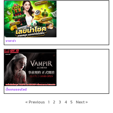
บาคาร่า
เว็บเกมออนไลน์
« Previous
1
2
3
4
5
Next »