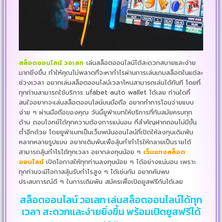
สล็อตออนไลน์ วอเลท
เล่นสล็อตออนไลน์ได้สะดวกสบายและง่าย
มากยิ่งขึ้น ทำให้คุณไม่พลาดที่จะหากำไรผ่านการเล่นเกมสล็อตในแต่ละ
ช่วงเวลา อยากเล่นสล็อตออนไลน์เวลาไหนสามารถเล่นได้ทันที โดยที่
ทุกท่านสามารถใช้บริการ ufabet auto wallet ได้เลย ท่านใดที่
สนใจอยากจะเล่นสล็อตออนไลน์บนมือถือ อยากทำการโอนจ่ายแบบ
ง่าย ๆ ผ่านมือถือของคุณ วันนี้ยูฟ่าเบทให้บริการที่ทันสมัยครบทุก
ด้าน ตอบโจทย์ได้ทุกความต้องการแน่นอน ที่สำคัญฝากถอนไม่มีขั้น
ต่ำอีกด้วย โดยยูฟ่าเบทเป็นเว็บพนันออนไลน์ที่เปิดให้ลงทุนเดิมพัน
หลากหลายรูปแบบ อยากเดิมพันเพื่อลุ้นทำกำไรให้กลายเป็นรายได้
สามารถลุ้นกำไรได้ทุกเวลา อยากลงทุนน้อย ๆ
เว็บแทงสล็อต
ออนไลน์
เปิดโอกาสให้ทุกท่านลงทุนน้อย ๆ ได้อย่างแน่นอน เพราะ
ทุกท่านจะมีโอกาสลุ้นรับกำไรสูง ๆ ได้เช่นกัน อยากค้นพบ
ประสบการณ์ดี ๆ ในการเดิมพัน สมัครเพื่อเปิดยูสฟรีกันได้เลย
สล็อตออนไลน์ วอเลท เล่นสล็อตออนไลน์ได้ทุก
เวลา สะดวกและง่ายยิ่งขึ้น พร้อมเปิดยูสฟรีได้