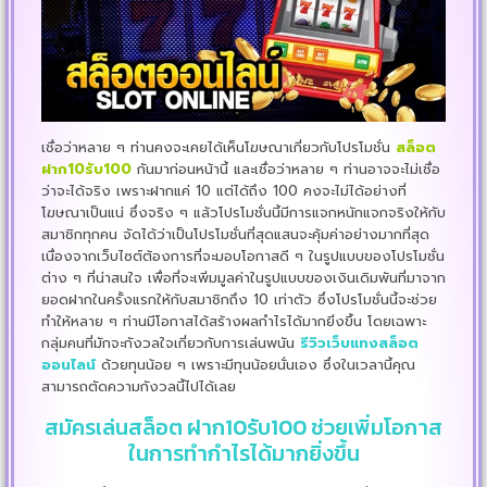
เชื่อว่าหลาย ๆ ท่านคงจะเคยได้เห็นโฆษณาเกี่ยวกับโปรโมชั่น
สล็อต
ฝาก10รับ100
กันมาก่อนหน้านี้ และเชื่อว่าหลาย ๆ ท่านอาจจะไม่เชื่อ
ว่าจะได้จริง เพราะฝากแค่ 10 แต่ได้ถึง 100 คงจะไม่ได้อย่างที่
โฆษณาเป็นแน่ ซึ่งจริง ๆ แล้วโปรโมชั่นนี้มีการแจกหนักแจกจริงให้กับ
สมาชิกทุกคน จัดได้ว่าเป็นโปรโมชั่นที่สุดแสนจะคุ้มค่าอย่างมากที่สุด
เนื่องจากเว็บไซต์ต้องการที่จะมอบโอกาสดี ๆ ในรูปแบบของโปรโมชั่น
ต่าง ๆ ที่น่าสนใจ เพื่อที่จะเพิ่มมูลค่าในรูปแบบของเงินเดิมพันที่มาจาก
ยอดฝากในครั้งแรกให้กับสมาชิกถึง 10 เท่าตัว ซึ่งโปรโมชั่นนี้จะช่วย
ทำให้หลาย ๆ ท่านมีโอกาสได้สร้างผลกำไรได้มากยิ่งขึ้น โดยเฉพาะ
กลุ่มคนที่มักจะกังวลใจเกี่ยวกับการเล่นพนัน
รีวิวเว็บแทงสล็อต
ออนไลน์
ด้วยทุนน้อย ๆ เพราะมีทุนน้อยนั่นเอง ซึ่งในเวลานี้คุณ
สามารถตัดความกังวลนี้ไปได้เลย
สมัครเล่นสล็อต ฝาก10รับ100 ช่วยเพิ่มโอกาส
ในการทำกำไรได้มากยิ่งขึ้น