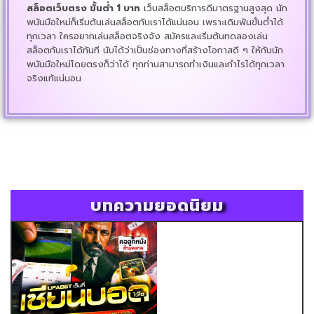
สล็อตเว็บตรง ขั้นต่ำ 1 บาท
เว็บสล็อตบริการดีมาตรฐานสูงสุด นัก
พนันมือใหม่ก็เริ่มต้นเล่นสล็อตกับเราได้แน่นอน เพราะเดิมพันขั้นต่ำได้
ทุกเวลา ใครอยากเล่นสล็อตจริงจัง สมัครและเริ่มต้นทดลองเล่น
สล็อตกับเราได้ทันที นับได้ว่าเป็นช่องทางที่สร้างโอกาสดี ๆ ให้กับนัก
พนันมือใหม่โดยตรงก็ว่าได้ ทุกท่านสามารถทำเงินและกำไรได้ทุกเวลา
จริงแท้แน่นอน
บทความยอดนิยม