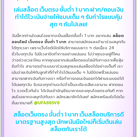
เล่นสล็อต เว็บตรง ขั้นต่ำ 1 บาท ฝาก/ถอนเงิน
ทำได้ไว เน้นจ่ายให้แบบเต็ม ๆ รับกำไรแบบคุ้ม
สุด ๆ กันไปเลย!
วันนี้หากท่านใดสนใจอยากจะปั่นสล็อตขั้นต่ำ 1 บาท อยากเล่น
สล็อต
ออนไลน์ เว็บตรง ขั้นต่ำ 1 บาท
สามารถสมัครและเข้ามาร่วมสนุกกัน
ได้ทุกเวลา เพราะเว็บไซต์เปิดให้บริการแบบยาว ๆ ต่อเนื่อง 24
ชั่วโมงทุกวัน ไม่มีเวลาปิดทำการอย่างแน่นอน ไม่ว่าคุณจะอยู่ที่ไหน
ว่างช่วงเวลาไหน หากคุณอยากเล่นสล็อตออนไลน์กับทางเราเพื่อลุ้น
รับกำไร สามารถเข้าระบบมาร่วมสนุกและเล่นสล็อตได้อย่างเต็มที่ เรา
เน้นจ่ายเงินให้กับลูกค้าที่ทำกำไรได้แบบเต็ม ๆ ไม่มีบิดพลิ้วแน่นอน
สามารถฝากเงินกับทางเรา หรือทำการถอนเงินออกได้ผ่านระบบออโต้
ได้เลยทุกวัน รับรองทุกท่านจะไม่จำเป็นจะต้องเสียเวลานาน ฝากถอน
ไว รวดเร็วทันใจ ได้เงินเข้าบัญชีธนาคารของคุณโดยตรงทันที หาก
สนใจอยากจะสนุกไปกับเรา สมัครสมาชิกได้เลย! สมัครพร้อมรับโปรโม
ชั่นมากมายที่
@UFA88SV8
สล็อตเว็บตรง ขั้นต่ำ 1 บาท เว็บสล็อตบริการดี
มาตรฐานสูงสุด นักพนันมือใหม่ก็เริ่มต้นเล่น
สล็อตกับเราได้