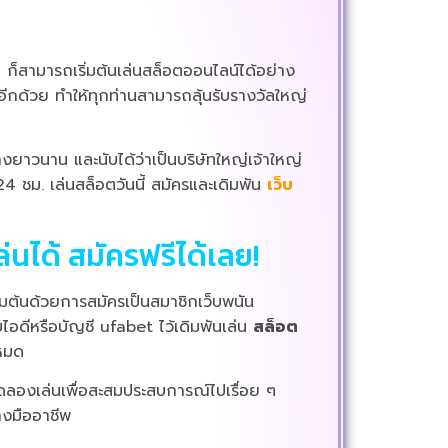
 ๆ ก็สามารถเริ่มต้นเล่นสล็อตออนไลน์ได้อย่าง
ีกด้วย ทำให้ทุกท่านสามารถลุ้นรับรางวัลใหญ่
างยาวนาน และนับได้ว่าเป็นบริษัทใหญ่เจ้าใหญ่
24 ชม. เล่นสล็อตวันนี้ สมัครและเดิมพัน
เว็บ
่นได้ สมัครฟรีได้เลย!
มต้นด้วยการสมัครเป็นสมาชิกเว็บพนัน
ับไอดีหรือบัญชี ufabet ไว้เดิมพันเล่น
สล็อต
งหมด
ทดลองเล่นเพื่อสะสมประสบการณ์ไปเรื่อย ๆ
างมืออาชีพ