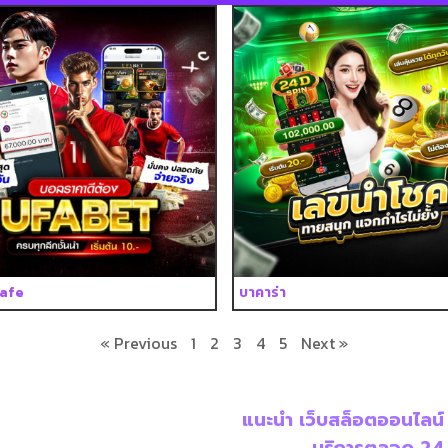
afe
บาคาร่า
« Previous
1
2
3
4
5
Next »
แนะนำ เว็บสล็อตออนไลน์ 
บริการตลอด 24 