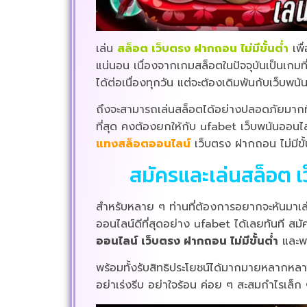
เล่น
สล็อต เว็บตรง ฝากถอน ไม่มีขั้นต่ำ
เพื
แน่นอน เนื่องจากเกมสล็อตในปัจจุบันเป็นเกม
ได้ต่อเนื่องทุกวัน แต่จะต้องเดิมพันกับเว็บพนันออ
ถึงจะสามารถเล่นสล็อตได้อย่างปลอดภัยมากที่สุ
ที่สุด คงต้องยกให้กับ ufabet เว็บพนันออนไลน
แทงสล็อตออนไลน์
เว็บตรง ฝากถอน ไม่มีขั้น
สมัครและเล่นสล็อต เว
สำหรับหลาย ๆ ท่านที่ต้องการอยากจะหันมาเล่
ออนไลน์ดีที่สุดอย่าง ufabet ได้เลยทันที สมัค
ออนไลน์ เว็บตรง ฝากถอน ไม่มีขั้นต่ำ
และพน
พร้อมทั้งรับสิทธิประโยชน์ได้มากมายหลากหลา
อย่าเร่งรีบ อย่าใจร้อน ค่อย ๆ สะสมกำไรเล็ก