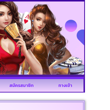
สมัครสมาชิก
ทางเข้า