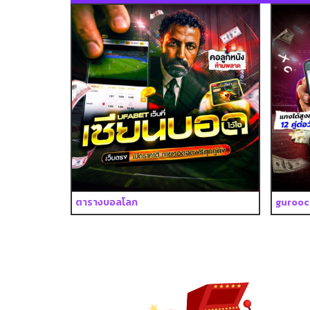
ตารางบอลโลก
gurooc