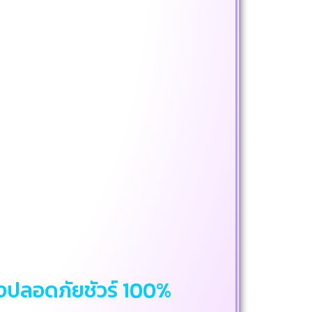
รงปลอดภัยชัวร์ 100%