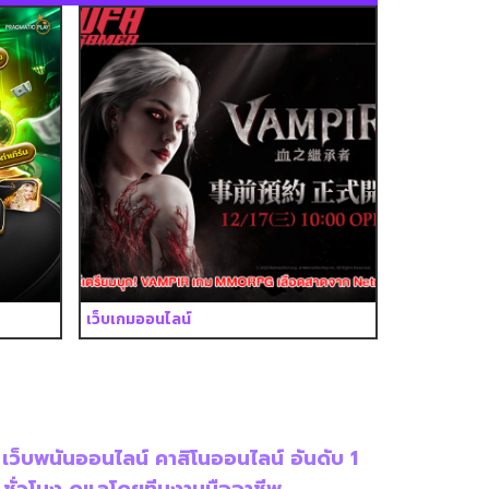
เว็บเกมออนไลน์
เว็บพนันออนไลน์ คาสิโนออนไลน์ อันดับ 1
ชั่วโมง ดูแลโดยทีมงานมืออาชีพ