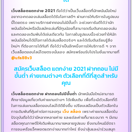
เว็บสล็อตแตกง่าย 2021
ถือได้ว่าเป็นเว็บสล็อตที่นักพนันมือใหม่
อยากจะทดลองเล่นสล็อตได้รับโอกาสดีๆ ผ่านการให้บริการในรูปแบบ
นี้โดยตรง เพราะบริการฝากถอนไม่มีขั้นต่ำ จะช่วยการันตีได้ว่านัก
พนันมือใหม่หรือมือสมัครเล่นที่มีทุนน้อยก็สามารถเริ่มต้นทดลองเล่น
และทดลองเดิมพันได้เช่นเดียวกัน โอกาสในรูปแบบนี้จะช่วยทำให้นัก
พนันมือใหม่ได้มีโอกาสได้เล่นสล็อตจริงๆ และได้เริ่มต้นเรียนรู้สิ่ง
ใหม่ๆ ที่ต้องการได้ทันที ถือได้ว่าเป็นอีกหนึ่งการให้บริการดี ๆ จาก
เว็บสล็อตออนไลน์โดยตรงนั่นเอง สมัครพร้อมรับโปรโมชั่นมากมายที่
@ufa88v3
สมัครเว็บสล็อต แตกง่าย 2021 ฝากถอน ไม่มี
ขั้นต่ำ ค่ายเกมต่างๆ ตัวเลือกที่ดีที่สุดสำหรับ
คุณ
เว็บสล็อตแตกง่าย ฝากถอนไม่มีขั้นต่ำ
นักพนันมือใหม่สามารถ
ศึกษาข้อมูลเกี่ยวกับค่ายเกมต่างๆ ได้เพิ่มเติม เพื่อที่จะมีตัวเลือกที่ดี
ในการเล่นเกมสล็อตออนไลน์ได้ดียิ่งขึ้น เปรียบเสมือนเป็นตัวเลือกใน
การเดิมพันที่คุ้มค่าต่อการลงทุน
เว็บ สล็อต
เพราะค่ายเกมสล็อตใน
ปัจจุบันถือได้ว่ามีหลากหลายค่าย และแต่ละค่ายก็มาแรงมาก ๆ มีเกม
สล็อตคุณภาพดีให้เดิมพันมากมายหลายรูปแบบ ยิ่งเกมไหนมีอัตรา
การชนะหรือแจ็คพอตแตกง่ายมากเท่าไหร่ ยิ่งน่าลุ้นและน่าร่วมสนุก