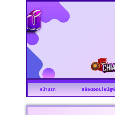
หน้าแรก
สล็อตออนไลน์ยูฟ