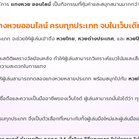
ห้การ
แทงหวย ออนไลน์
เป็นกิจกรรมที่คุ้มค่าและสนุกสนานมากกว่
ทงหวยออนไลน์ ครบทุกประเภท จบในเว็บเดี
เภท จะช่วยให้ผู้เล่นเข้าถึง
หวยไทย
,
หวยต่างประเทศ
, และ
หวยป
ะสถิติผลรางวัลย้อนหลัง ทำให้ผู้เล่นสามารถวิเคราะห์แนวโน้มและเ
ิ่มความสะดวกในการแทง
ำให้ผู้เล่นสามารถทดลองแทงหวยหลายประเภท พร้อมสนุกไปกับ
หวย
ื่อถือและความเป็นมืออาชีพของเว็บไซต์ ผู้เล่นสามารถมั่นใจได้ว่า 
รบทุกประเภท จึงเป็นตัวเลือกที่เหมาะกับทั้งผู้เล่นมือใหม่และผู้เล่