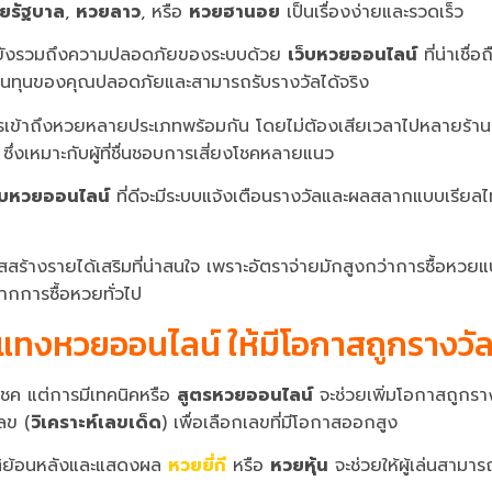
ยรัฐบาล
,
หวยลาว
, หรือ
หวยฮานอย
เป็นเรื่องง่ายและรวดเร็ว
 แต่ยังรวมถึงความปลอดภัยของระบบด้วย
เว็บหวยออนไลน์
ที่น่าเชื
าเงินทุนของคุณปลอดภัยและสามารถรับรางวัลได้จริง
เข้าถึงหวยหลายประเภทพร้อมกัน โดยไม่ต้องเสียเวลาไปหลายร้าน 
ึ่งเหมาะกับผู้ที่ชื่นชอบการเสี่ยงโชคหลายแนว
็บหวยออนไลน์
ที่ดีจะมีระบบแจ้งเตือนรางวัลและผลสลากแบบเรียลไ
สร้างรายได้เสริมที่น่าสนใจ เพราะอัตราจ่ายมักสูงกว่าการซื้อหวยแบบ
จากการซื้อหวยทั่วไป
ธีแทงหวยออนไลน์ ให้มีโอกาสถูกรางวัล
โชค แต่การมีเทคนิคหรือ
สูตรหวยออนไลน์
จะช่วยเพิ่มโอกาสถูกราง
ลข (
วิเคราะห์เลขเด็ด
) เพื่อเลือกเลขที่มีโอกาสออกสูง
ิติย้อนหลังและแสดงผล
หวยยี่กี
หรือ
หวยหุ้น
จะช่วยให้ผู้เล่นสามา