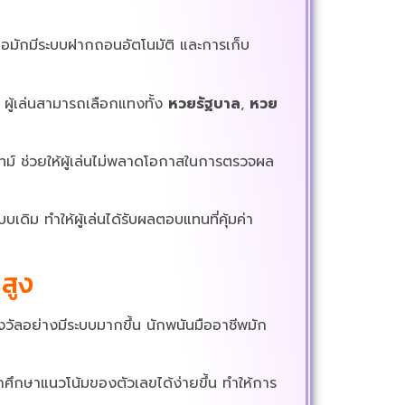
่อถือมักมีระบบฝากถอนอัตโนมัติ และการเก็บ
ผู้เล่นสามารถเลือกแทงทั้ง
หวยรัฐบาล
,
หวย
ทม์ ช่วยให้ผู้เล่นไม่พลาดโอกาสในการตรวจผล
เดิม ทำให้ผู้เล่นได้รับผลตอบแทนที่คุ้มค่า
สูง
วัลอย่างมีระบบมากขึ้น นักพนันมืออาชีพมัก
รถศึกษาแนวโน้มของตัวเลขได้ง่ายขึ้น ทำให้การ