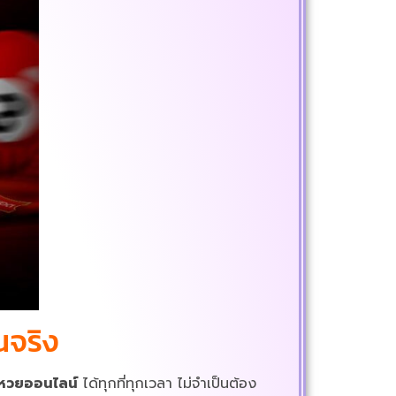
นจริง
บหวยออนไลน์
ได้ทุกที่ทุกเวลา ไม่จำเป็นต้อง