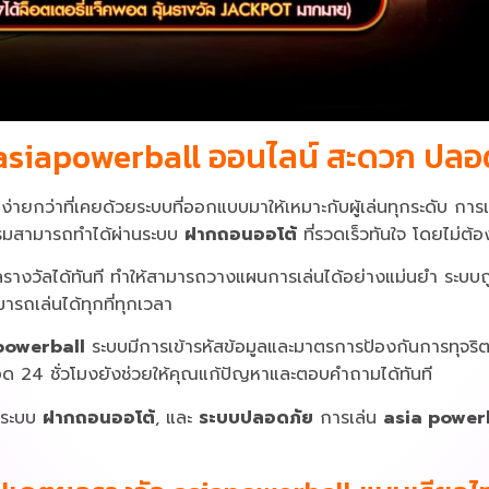
อ asiapowerball ออนไลน์ สะดวก ปลอ
ง่ายกว่าที่เคยด้วยระบบที่ออกแบบมาให้เหมาะกับผู้เล่นทุกระดับ กา
รรมสามารถทำได้ผ่านระบบ
ฝากถอนออโต้
ที่รวดเร็วทันใจ โดยไม่ต้
ลรางวัลได้ทันที ทำให้สามารถวางแผนการเล่นได้อย่างแม่นยำ ระบบถ
มารถเล่นได้ทุกที่ทุกเวลา
powerball
ระบบมีการเข้ารหัสข้อมูลและมาตรการป้องกันการทุจริต ท
อด 24 ชั่วโมงยังช่วยให้คุณแก้ปัญหาและตอบคำถามได้ทันที
 ระบบ
ฝากถอนออโต้
, และ
ระบบปลอดภัย
การเล่น
asia power