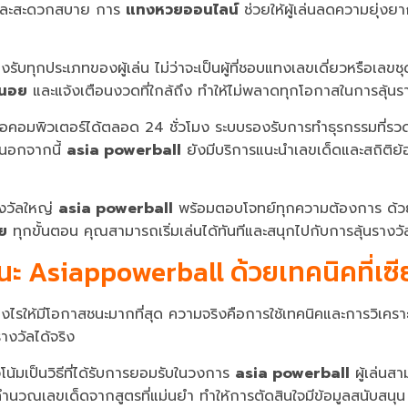
ัยและสะดวกสบาย การ
แทงหวยออนไลน์
ช่วยให้ผู้เล่นลดความยุ่งย
รับทุกประเภทของผู้เล่น ไม่ว่าจะเป็นผู้ที่ชอบแทงเลขเดี่ยวหรือเล
นอย
และแจ้งเตือนงวดที่ใกล้ถึง ทำให้ไม่พลาดทุกโอกาสในการลุ้นร
ือคอมพิวเตอร์ได้ตลอด 24 ชั่วโมง ระบบรองรับการทำธุรกรรมที่รวดเร
 นอกจากนี้
asia powerball
ยังมีบริการแนะนำเลขเด็ดและสถิติย้อนห
างวัลใหญ่
asia powerball
พร้อมตอบโจทย์ทุกความต้องการ ด
าย
ทุกขั้นตอน คุณสามารถเริ่มเล่นได้ทันทีและสนุกไปกับการลุ้นรางว
ชนะ Asiappowerball ด้วยเทคนิคที่เซี
งไรให้มีโอกาสชนะมากที่สุด ความจริงคือการใช้เทคนิคและการวิเคราะ
งวัลได้จริง
น้มเป็นวิธีที่ได้รับการยอมรับในวงการ
asia powerball
ผู้เล่นส
ำนวณเลขเด็ดจากสูตรที่แม่นยำ ทำให้การตัดสินใจมีข้อมูลสนับสนุน