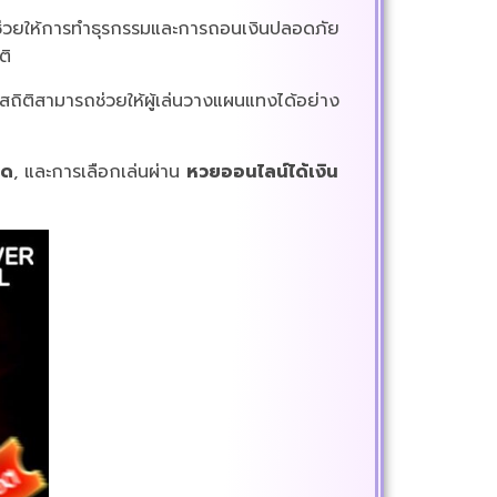
ราะจะช่วยให้การทำธุรกรรมและการถอนเงินปลอดภัย
ติ
ละสถิติสามารถช่วยให้ผู้เล่นวางแผนแทงได้อย่าง
็ด
, และการเลือกเล่นผ่าน
หวยออนไลน์ได้เงิน