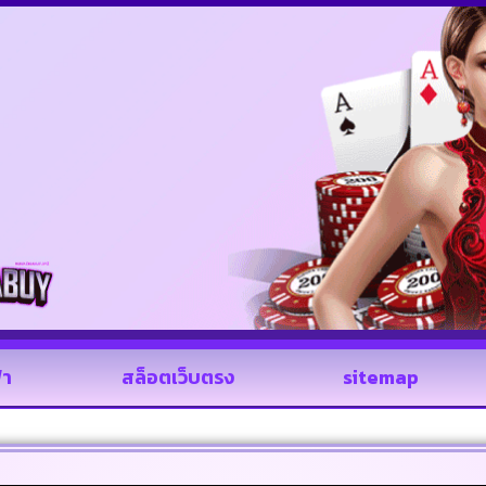
่า
สล็อตเว็บตรง
sitemap