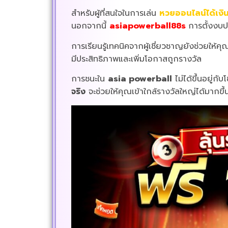
สำหรับผู้ที่สนใจในการเล่น
หวยออนไลน์ได้เงิน
นอกจากนี้
asiapowerball88s
การตั้งงบป
การเรียนรู้เทคนิคจากผู้เชี่ยวชาญยังช่วยให้คุ
มีประสิทธิภาพและเพิ่มโอกาสถูกรางวัล
การชนะใน
asia powerball
ไม่ได้ขึ้นอยู่ก
จริง
จะช่วยให้คุณเข้าใกล้รางวัลใหญ่ได้มากขึ้