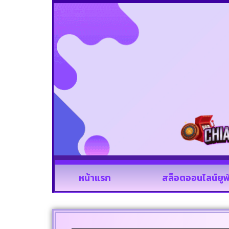
หน้าแรก
สล็อตออนไลน์ยูฟ