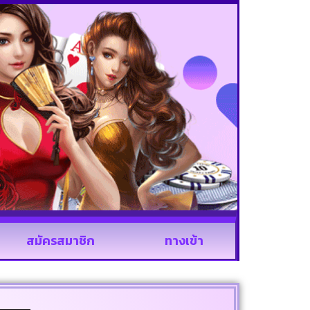
สมัครสมาชิก
ทางเข้า