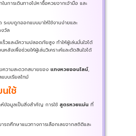
ากในการเดินทางไปหาซื้อหวยจากเจ้ามือ และ
ขชุด ระบบถูกออกแบบมาให้ใช้งานง่ายและ
างวัล
็วและมีความปลอดภัยสูง ทำให้ผู้เล่นมั่นใจได้
ลังเพื่อช่วยให้ผู้เล่นวิเคราะห์และตัดสินใจได้
้วยความสะดวกสบายของ
แทงหวยออนไลน์
,
ัลแบบเรียลไทม์
ยนใช้
ห์ข้อมูลเป็นสิ่งสำคัญ การใช้
สูตรหวยแม่น
ที่
ามารถศึกษาแนวทางการเลือกเลขจากสถิติและ