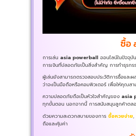
ซื้
การเล่น
asia powerball
ออนไลน์ในปัจจุบัน
การเงินที่ปลอดภัยเป็นสิ่งสำคัญ การทำธุรก
ผู้เล่นยังสามารถตรวจสอบประวัติการซื้อและผ
ว่าจะเป็นมือถือหรือคอมพิวเตอร์ เพื่อให้คุณสา
ความปลอดภัยถือเป็นหัวใจสำคัญของ
asia 
ทุกขั้นตอน นอกจากนี้ การสนับสนุนลูกค้าตล
ด้วยความสะดวกสบายของการ
ซื้อหวยง่าย
,
ถือและคุ้มค่า