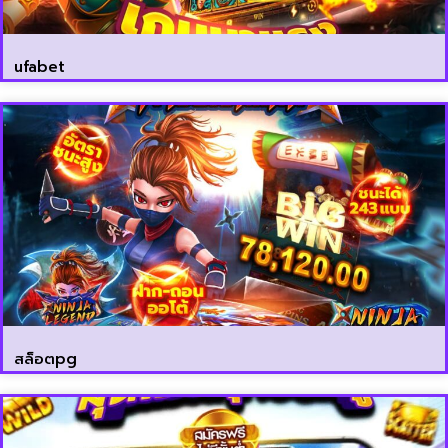
ufabet
สล็อตpg