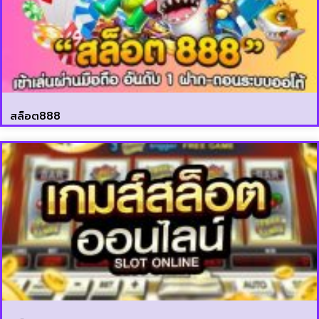
สล็อต888