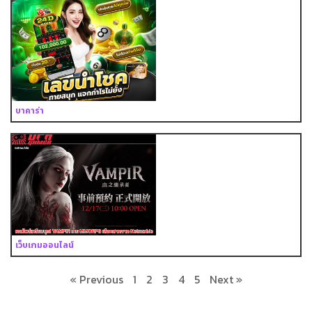
บาคาร่า
เว็บเกมออนไลน์
« Previous
1
2
3
4
5
Next »