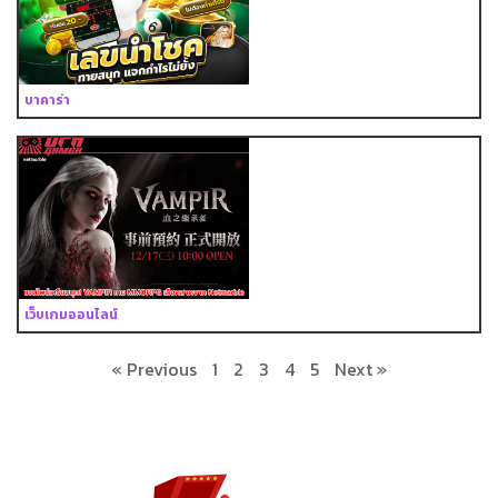
บาคาร่า
เว็บเกมออนไลน์
« Previous
1
2
3
4
5
Next »