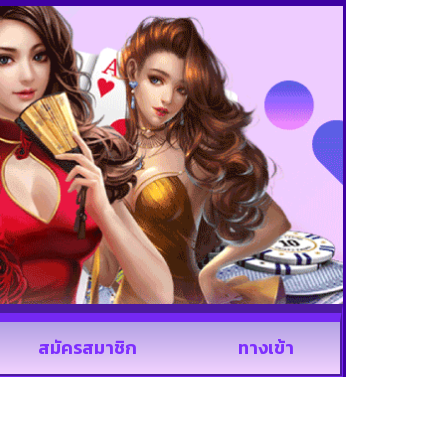
สมัครสมาชิก
ทางเข้า