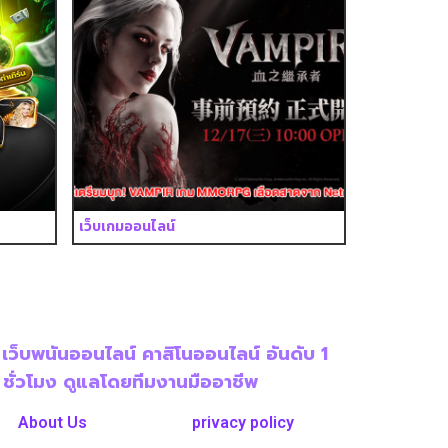
เว็บเกมออนไลน์
เว็บพนันออนไลน์ คาสิโนออนไลน์ อันดับ 1
ชั่วโมง ดูแลโดยทีมงานมืออาชีพ
About Us
privacy policy