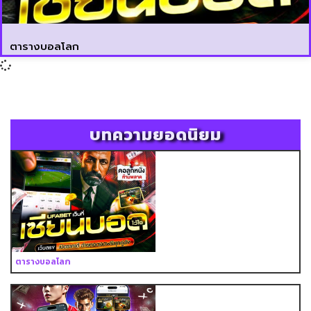
ตารางบอลโลก
บทความยอดนิยม
ตารางบอลโลก