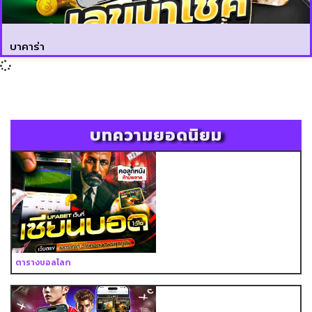
บาคาร่า
บทความยอดนิยม
ตารางบอลโลก