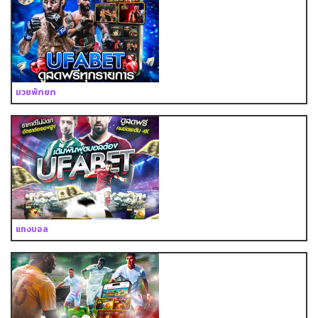
มวยพักยก
แทงบอล