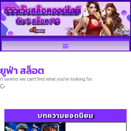
ยูฟ่า สล็อต
It seems we can't find what you're looking for.
บทความยอดนิยม