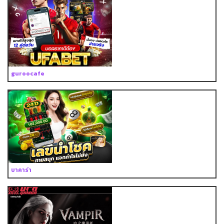
guroocafe
บาคาร่า