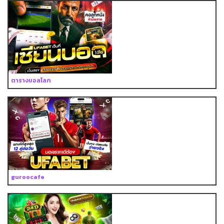
ตารางบอลโลก
guroocafe