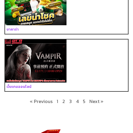
บาคาร่า
เว็บเกมออนไลน์
« Previous
1
2
3
4
5
Next »