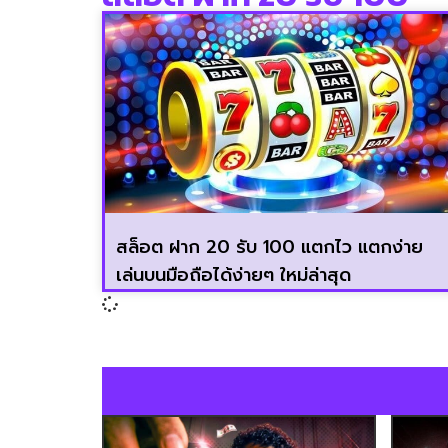
สล็อต ฝาก 20 รับ 100 แตกไว แตกง่าย
เล่นบนมือถือได้ง่ายๆ ใหม่ล่าสุด