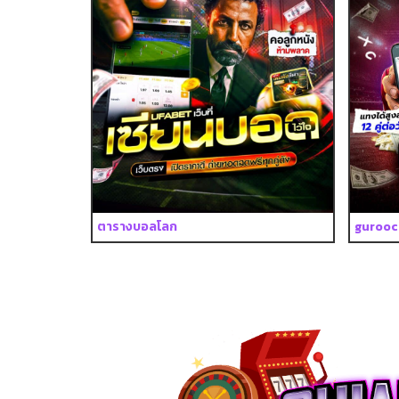
ตารางบอลโลก
gurooc