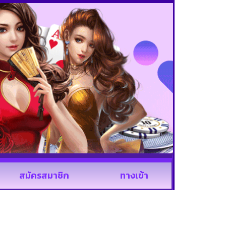
สมัครสมาชิก
ทางเข้า