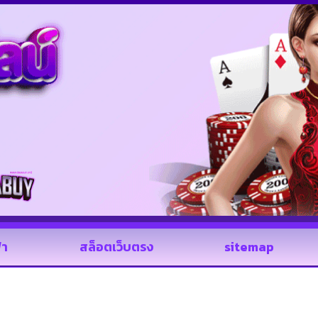
่า
สล็อตเว็บตรง
sitemap