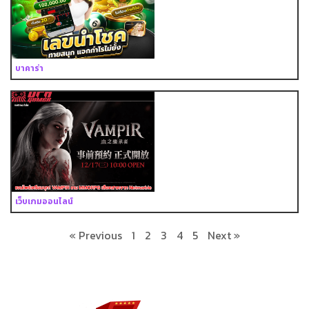
บาคาร่า
เว็บเกมออนไลน์
« Previous
1
2
3
4
5
Next »