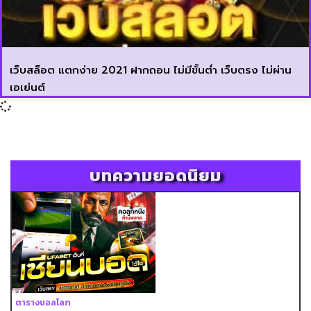
เว็บสล็อต แตกง่าย 2021 ฝากถอน ไม่มีขั้นต่ำ เว็บตรง ไม่ผ่าน
เอเย่นต์
บทความยอดนิยม
ตารางบอลโลก