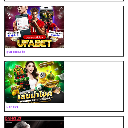
guroocafe
บาคาร่า