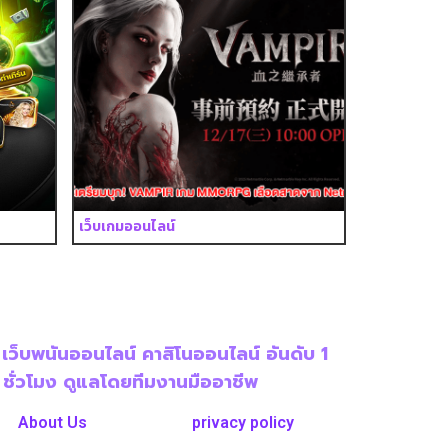
เว็บเกมออนไลน์
เว็บพนันออนไลน์ คาสิโนออนไลน์ อันดับ 1
ชั่วโมง ดูแลโดยทีมงานมืออาชีพ
About Us
privacy policy