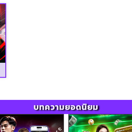
บทความยอดนิยม