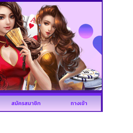
สมัครสมาชิก
ทางเข้า