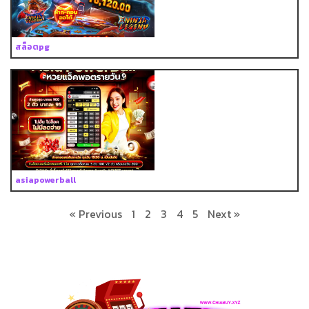
สล็อตpg
asiapowerball
« Previous
1
2
3
4
5
Next »