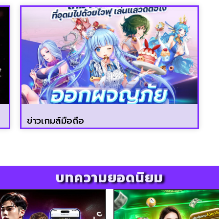
ข่าวเกมส์มือถือ
บทความยอดนิยม