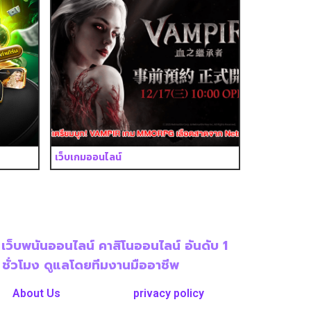
เว็บเกมออนไลน์
เว็บพนันออนไลน์ คาสิโนออนไลน์ อันดับ 1
ชั่วโมง ดูแลโดยทีมงานมืออาชีพ
About Us
privacy policy