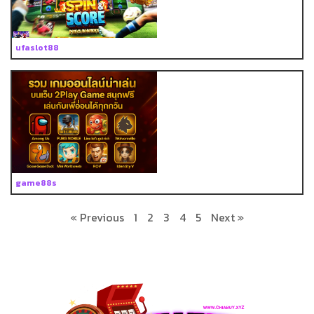
ufaslot88
game88s
« Previous
1
2
3
4
5
Next »