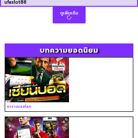
ufaslot88
ดูเพิ่มเติม
บทความยอดนิยม
ตารางบอลโลก