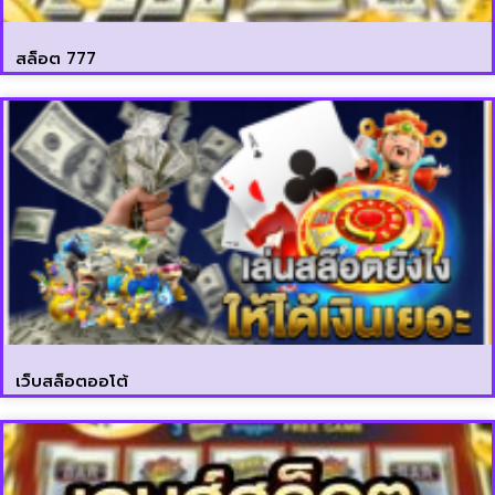
สล็อต 777
เว็บสล็อตออโต้