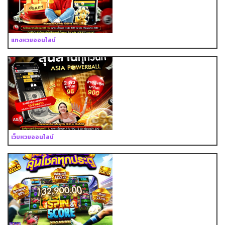
แทงหวยออนไลน์
เว็บหวยออนไลน์