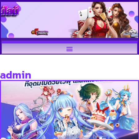
admin