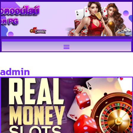
admin