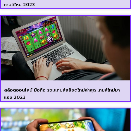
เกมส์ใหม่ 2023
สล็อตออนไลน์ มือถือ รวมเกมส์สล็อตใหม่ล่าสุด เกมส์ใหม่มา
แรง 2023