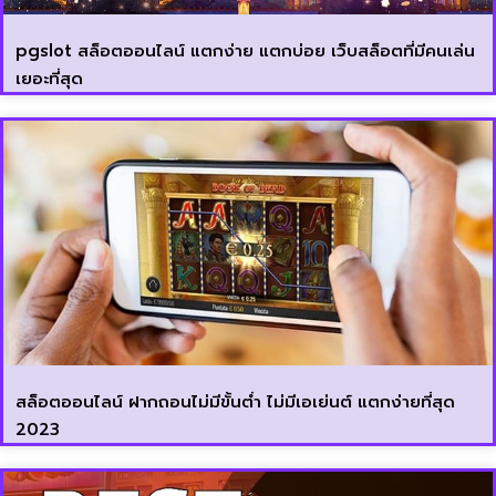
pgslot สล็อตออนไลน์ แตกง่าย แตกบ่อย เว็บสล็อตที่มีคนเล่น
เยอะที่สุด
สล็อตออนไลน์ ฝากถอนไม่มีขั้นต่ำ ไม่มีเอเย่นต์ แตกง่ายที่สุด
2023