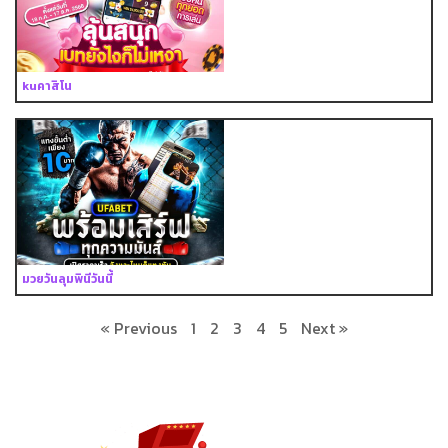
kuคาสิโน
มวยวันลุมพินีวันนี้
« Previous
1
2
3
4
5
Next »