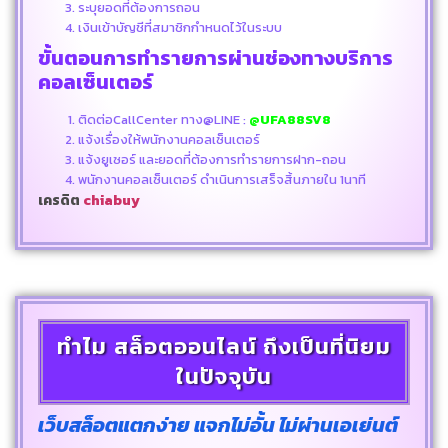
ระบุยอดที่ต้องการถอน
เงินเข้าบัญชีที่สมาชิกกำหนดไว้ในระบบ
ขั้นตอนการทำรายการผ่านช่องทางบริการ
คอลเซ็นเตอร์
ติดต่อCallCenter ทาง@LINE :
@UFA88SV8
แจ้งเรื่องให้พนักงานคอลเซ็นเตอร์
แจ้งยูเซอร์ และยอดที่ต้องการทำรายการฝาก-ถอน
พนักงานคอลเซ็นเตอร์ ดำเนินการเสร็จสิ้นภายใน 1นาที
เครดิต
chiabuy
ทำไม สล็อตออนไลน์ ถึงเป็นที่นิยม
ในปัจจุบัน
เว็บสล็อตแตกง่าย แจกไม่อั้น ไม่ผ่านเอเย่นต์