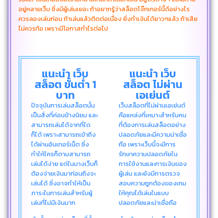
อยู่หลายเว็บ ซึ่งมีผู้เล่นเยอะ ถ้าอยากรู้ว่าสล็อตโจ๊กเกอร์นี้ดีอย่างไร
ควรลองเล่นก่อน ถ้าเล่นแล้วติดต่อเนื่อง ยิ่งทำเงินได้ยาวๆแล้ว ถ้าเสีย
ไม่ควรท้อ เพราะมีโอกาสกำไรต่อไป
แนะนำ เว็บ
แนะนำ เว็บ
สล็อต ขั้นต่ำ 1
สล็อต ไม่ผ่าน
บาท
เอเย่นต์
ปัจจุบันการเล่นสล็อตนั้น
เว็บสล็อตที่ไม่ผ่านเอเย่นต์
เป็นสิ่งที่ค่อนข้างนิยม และ
คือแหล่งที่เหมาะสำหรับคน
สามารถเล่นได้จากที่ใด
ที่ต้องการเล่นสล็อตอย่าง
ก็ได้ เพราะสามารถเข้าถึง
ปลอดภัยและมีความน่าเชื่อ
ได้ผ่านอินเทอร์เน็ต ซึ่ง
ถือ เพราะเว็บนี้จะมีการ
ทำให้ใครก็ตามสามารถ
รักษาความปลอดภัยใน
เล่นได้ง่าย แต่ในบางเว็บก็
การใช้งานและการเงินของ
ต้องจ่ายเงินมาก่อนถึงจะ
ผู้เล่น และยังมีการตรวจ
เล่นได้ ซึ่งอาจทำให้เป็น
สอบความถูกต้องของเกม
ภาระในการเล่นสำหรับผู้
ให้คุณได้เล่นในแบบ
เล่นที่ไม่มีเงินมาก
ปลอดภัยและน่าเชื่อถือ