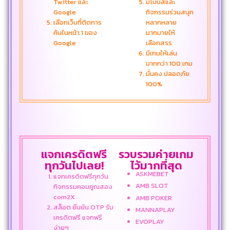
Twitter และ
มีโบนัสและ
Google
กิจกรรมร่วมสนุก
เลือกเว็บที่ติดการ
หลากหลาย
ค้นในหน้า 1 ของ
มากมายให้
Google
เลือกสรร
มีเกมให้เล่น
มากกว่า 100 เกม
มั่นคง ปลอดภัย
100%
แจกเครดิตฟรี
รวบรวมค่ายเกม
ทุกวันไปเลย!
ไว้มากที่สุด
ASKMEBET
แจกเครดิตฟรีทุกวัน
AMB SLOT
กิจกรรมคอมคูณสอง
com2X
AMB POKER
สล็อต ยืนยัน OTP รับ
MANNAPLAY
เครดิตฟรี แจกฟรี
EVOPLAY
ง่ายๆ