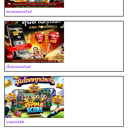
แทงหวยออนไลน์
เว็บหวยออนไลน์
ufaslot88