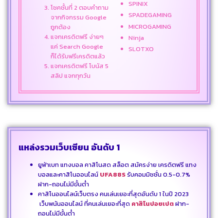
SPINIX
โชคชั้นที่ 2 ตอบคำถาม
SPADEGAMING
จากกิจกรรม Google
MICROGAMING
ถูกต้อง
แจกเครดิตฟรี ง่ายๆ
Ninja
แค่ Search Google
SLOTXO
ก็ได้รับฟรีเครดิตแล้ว
แจกเครดิตฟรี โบนัส 5
สลิป แจกทุกวัน
แหล่งรวมเว็บเซียน อันดับ 1
ยูฟ่าเบท แทงบอล คาสิโนสด สล็อต สมัครง่าย เครดิตฟรี แทง
บอลและคาสิโนออนไลน์
UFA88S
รับคอมมิชชั่น 0.5-0.7%
ฝาก-ถอนไม่มีขั้นต่ำ
คาสิโนออนไลน์เว็บตรง คนเล่นเยอะที่สุดอันดับ 1 ในปี 2023
เว็บพนันออนไลน์ ที่คนเล่นเยอะที่สุด
คาสิโนปอยเปต
ฝาก-
ถอนไม่มีขั้นต่ำ