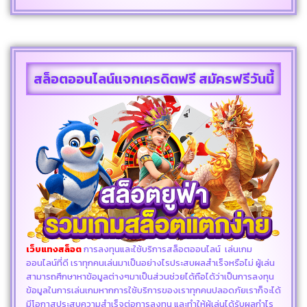
สล็อตออนไลน์แจกเครดิตฟรี สมัครฟรีวันนี้
เว็บแทงสล็อต
การลงทุนและใช้บริการ
สล็อตออนไลน์
เล่นเกม
ออนไลน์ที่ดี เราทุกคนเล่นมาเป็นอย่างไรประสบผลสำเร็จหรือไม่ ผู้เล่น
สามารถศึกษาหาข้อมูลต่างๆมาเป็นส่วนช่วยได้ถือได้ว่าเป็นการลงทุน
ข้อมูลในการเล่นเกมหากการใช้บริการของเราทุกคนปลอดภัยเราก็จะได้
มีโอกาสประสบความสำเร็จต่อการลงทุน และทำให้ผู้เล่นได้รับผลกำไร