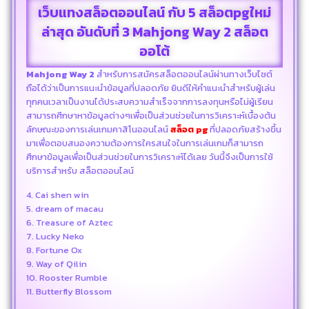
เว็บแทงสล็อตออนไลน์ กับ 5 สล็อตpgใหม่
ล่าสุด อันดับที่ 3 Mahjong Way 2 สล็อต
ออโต้
Mahjong Way 2
สำหรับการสมัครสล็อตออนไลน์ผ่านทางเว็บไซต์
ถือได้ว่าเป็นการแนะนำข้อมูลที่ปลอดภัย ยินดีให้คำแนะนำสำหรับผู้เล่น
ทุกคนเวลาเป็นงานได้ประสบความสำเร็จจากการลงทุนหรือไม่ผู้เรียน
สามารถศึกษาหาข้อมูลต่างๆเพื่อเป็นส่วนช่วยในการวิเคราะห์เบื้องต้น
ลักษณะของการเล่นเกมคาสิโนออนไลน์
สล็อต pg
ที่ปลอดภัยสร้างขึ้น
มาเพื่อตอบสนองความต้องการใครสนใจในการเล่นเกมก็สามารถ
ศึกษาข้อมูลเพื่อเป็นส่วนช่วยในการวิเคราะห์ได้เลย วันนี้จึงเป็นการใช้
บริการสำหรับ
สล็อตออนไลน์
4. Cai shen win
5. dream of macau
6. Treasure of Aztec
7. Lucky Neko
8. Fortune Ox
9. Way of Qilin
10. Rooster Rumble
11. Butterfly Blossom