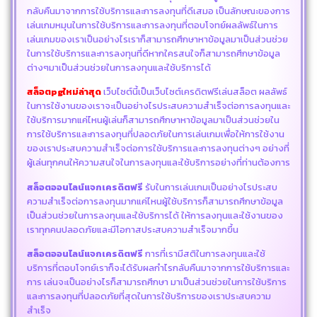
กลับคืนมาจากการใช้บริการและการลงทุนที่ดีเสมอ เป็นลักษณะของการ
เล่นเกมหมุนในการใช้บริการและการลงทุนที่ตอบโจทย์ผลลัพธ์ในการ
เล่นเกมของเราเป็นอย่างไรเราก็สามารถศึกษาหาข้อมูลมาเป็นส่วนช่วย
ในการใช้บริการและการลงทุนที่ดีหากใครสนใจก็สามารถศึกษาข้อมูล
ต่างๆมาเป็นส่วนช่วยในการลงทุนและใช้บริการได้
สล็อตpgใหม่ล่าสุด
เว็บไซต์นี้เป็นเว็บไซต์
เครดิตฟรีเล่นสล็อต
ผลลัพธ์
ในการใช้งานของเราจะเป็นอย่างไรประสบความสำเร็จต่อการลงทุนและ
ใช้บริการมากแค่ไหนผู้เล่นก็สามารถศึกษาหาข้อมูลมาเป็นส่วนช่วยใน
การใช้บริการและการลงทุนที่ปลอดภัยในการเล่นเกมเพื่อให้การใช้งาน
ของเราประสบความสำเร็จต่อการใช้บริการและการลงทุนต่างๆ อย่างที่
ผู้เล่นทุกคนให้ความสนใจในการลงทุนและใช้บริการอย่างที่ท่านต้องการ
สล็อตออนไลน์แจกเครดิตฟรี
รับในการเล่นเกมเป็นอย่างไรประสบ
ความสำเร็จต่อการลงทุนมากแค่ไหนผู้ใช้บริการก็สามารถศึกษาข้อมูล
เป็นส่วนช่วยในการลงทุนและใช้บริการได้ ให้การลงทุนและใช้งานของ
เราทุกคนปลอดภัยและมีโอกาสประสบความสำเร็จมากขึ้น
สล็อตออนไลน์แจกเครดิตฟรี
การที่เรามีสติในการลงทุนและใช้
บริการที่ตอบโจทย์เราก็จะได้รับผลกำไรกลับคืนมาจากการใช้บริการและ
การ เล่นจะเป็นอย่างไรก็สามารถศึกษา มาเป็นส่วนช่วยในการใช้บริการ
และการลงทุนที่ปลอดภัยที่สุดในการใช้บริการของเราประสบความ
สำเร็จ