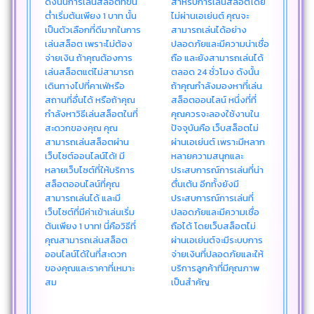
ดังนั้นการเล่นสล็อตที่ขั้น
สำหรับการเล่นสล็อตโดย
ต่ำเริ่มต้นเพียง 1 บาท นั้น
ไม่ผ่านเอเย่นต์ คุณจะ
เป็นตัวเลือกที่ดีมากในการ
สามารถเล่นได้อย่าง
เล่นสล็อต เพราะไม่ต้อง
ปลอดภัยและมีความน่าเชื่อ
จ่ายเงิน ถ้าคุณต้องการ
ถือ และยังสามารถเล่นได้
เล่นสล็อตแต่ไม่สามารถ
ตลอด 24 ชั่วโมง ดังนั้น
เดินทางไปที่คาเฟ่หรือ
ถ้าคุณกำลังมองหาที่เล่น
สถานที่อื่นได้ หรือถ้าคุณ
สล็อตออนไลน์ หนึ่งที่ที่
กำลังหาวิธีเล่นสล็อตในที่
คุณควรจะลองใช้งานใน
สะดวกของคุณ คุณ
ปัจจุบันคือ เว็บสล็อตไม่
สามารถเล่นสล็อตผ่าน
ผ่านเอเย่นต์ เพราะมีหลาก
เว็บไซต์ออนไลน์ได้! มี
หลายความสนุกและ
หลายเว็บไซต์ที่ให้บริการ
ประสบการณ์การเล่นที่น่า
สล็อตออนไลน์ที่คุณ
ตื่นเต้น อีกทั้งยังมี
สามารถเล่นได้ และมี
ประสบการณ์การเล่นที่
เว็บไซต์ที่มีค่าเข้าเล่นเริ่ม
ปลอดภัยและมีความเชื่อ
ต้นเพียง 1 บาท! นี่คือวิธีที่
ถือได้ โดยเว็บสล็อตไม่
คุณสามารถเล่นสล็อต
ผ่านเอเย่นต์จะมีระบบการ
ออนไลน์ได้ในที่สะดวก
จ่ายเงินที่ปลอดภัยและให้
ของคุณและราคาที่เหมาะ
บริการลูกค้าที่มีคุณภาพ
สม
เป็นสำคัญ