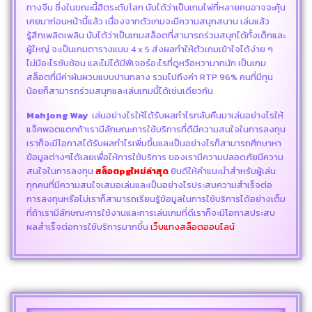
ทางจีน ซึ่งในขณะนี้ฮิตระดับโลก นับได้ว่าเป็นเกมไพ่ที่หลายคนอาจจะคุ้น
เคยมาก่อนหน้านี้แล้ว เนื่องจากตัวเกมจะมีความสนุกสนาน เล่นแล้ว
รู้สึกเพลิดเพลิน นับได้ว่าเป็นเกมสล็อตที่สามารถร่วมสนุกได้ทั้งเด็กและ
ผู้ใหญ่ จะเป็นเกมตารางแบบ 4 x 5 ส่งผลทำให้ตัวเกมเข้าใจได้ง่าย ๆ
ไม่มีอะไรซับซ้อน และไม่ได้มีฟีเจอร์อะไรที่ดูหวือหวามากนัก เป็นเกม
สล็อตที่มีค่าผันผวนแบบปานกลาง รวมไปถึงค่า RTP 96% คนที่มีทุน
น้อยก็สามารถร่วมสนุกและเล่นเกมนี้ได้เช่นเดียวกัน
Mahjong Way
เล่นอย่างไรให้ได้รับผลกำไรกลับคืนมาเล่นอย่างไรให้
แจ็คพอตแตกถ้าเรามีลักษณะการใช้บริการที่ดีมีความสนใจในการลงทุน
เราก็จะมีโอกาสได้รับผลกำไรเพิ่มขึ้นและเป็นอย่างไรก็สามารถศึกษาหา
ข้อมูลต่างๆได้เลยเพื่อให้การใช้บริการ ของเรามีความปลอดภัยมีความ
สนใจในการลงทุน
สล็อตpgใหม่ล่าสุด
ยินดีให้คำแนะนำสำหรับผู้เล่น
ทุกคนที่มีความสนใจเสมอเล่นและเป็นอย่างไรประสบความสำเร็จต่อ
การลงทุนหรือไม่เราก็สามารถเรียนรู้ข้อมูลในการใช้บริการได้อย่างเต็ม
ที่ถ้าเรามีลักษณะการใช้งานและการเล่นเกมที่ดีเราก็จะมีโอกาสประสบ
ผลสำเร็จต่อการใช้บริการมากขึ้น
เว็บแทงสล็อตออนไลน์