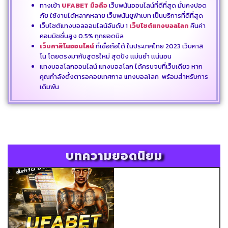
ทางเข้า
UFABET มือถือ
เว็บพนันออนไลน์ที่ดีที่สุด มั่นคงปอด
ภัย ใช้งานได้หลากหลาย เว็บพนันยูฟ่าเบท เป็นบริการที่ดีที่สุด
เว็บไซต์แทงบอลออนไลน์อันดับ 1
เว็บไซต์แทงบอลโลก
คืนค่า
คอมมิชชั่นสูง 0.5% ทุกยอดบิล
เว็บคาสิโนออนไลน์
ที่เชื่อถือได้ ในประเทศไทย 2023 เว็บคาสิ
โน โดยตรงมากับสูตรใหม่ สุดปัง เเม่นยำ เเน่นอน
แทงบอลโลกออนไลน์ แทงบอลโลก ได้ครบจบที่เว็บเดียว หาก
คุณกำลังตั้งตารอคอยเทศกาล แทงบอลโลก พร้อมสำหรับการ
เดิมพัน
บทความยอดนิยม