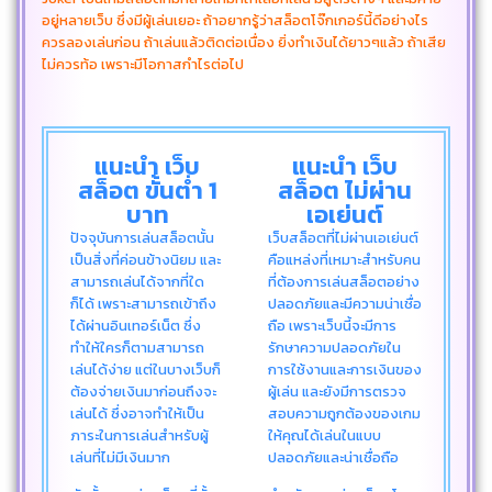
อยู่หลายเว็บ ซึ่งมีผู้เล่นเยอะ ถ้าอยากรู้ว่าสล็อตโจ๊กเกอร์นี้ดีอย่างไร
ควรลองเล่นก่อน ถ้าเล่นแล้วติดต่อเนื่อง ยิ่งทำเงินได้ยาวๆแล้ว ถ้าเสีย
ไม่ควรท้อ เพราะมีโอกาสกำไรต่อไป
แนะนำ เว็บ
แนะนำ เว็บ
สล็อต ขั้นต่ำ 1
สล็อต ไม่ผ่าน
บาท
เอเย่นต์
ปัจจุบันการเล่นสล็อตนั้น
เว็บสล็อตที่ไม่ผ่านเอเย่นต์
เป็นสิ่งที่ค่อนข้างนิยม และ
คือแหล่งที่เหมาะสำหรับคน
สามารถเล่นได้จากที่ใด
ที่ต้องการเล่นสล็อตอย่าง
ก็ได้ เพราะสามารถเข้าถึง
ปลอดภัยและมีความน่าเชื่อ
ได้ผ่านอินเทอร์เน็ต ซึ่ง
ถือ เพราะเว็บนี้จะมีการ
ทำให้ใครก็ตามสามารถ
รักษาความปลอดภัยใน
เล่นได้ง่าย แต่ในบางเว็บก็
การใช้งานและการเงินของ
ต้องจ่ายเงินมาก่อนถึงจะ
ผู้เล่น และยังมีการตรวจ
เล่นได้ ซึ่งอาจทำให้เป็น
สอบความถูกต้องของเกม
ภาระในการเล่นสำหรับผู้
ให้คุณได้เล่นในแบบ
เล่นที่ไม่มีเงินมาก
ปลอดภัยและน่าเชื่อถือ