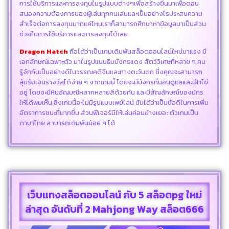
การใช้บริการและการลงทุนในรูปแบบต่างๆเพื่อสร้างขึ้นมาเพื่อตอบ
สนองความต้องการของผู้เล่นทุกคนเล่นและเป็นอย่างไรประสบความ
สำเร็จต่อการลงทุนมากแค่ไหนเราก็สามารถศึกษาหาข้อมูลมาเป็นส่วน
ช่วยในการใช้บริการและการลงทุนได้เลย
Dragon Hatch
ถือได้ว่าเป็นเกมเดิมพันสล็อตออนไลน์ใหม่มาแรง มี
เอกลักษณ์เฉพาะตัว มาในรูปแบบธีมมังกรแดง สัตว์วิเศษที่หลาย ๆ คน
รู้จักกันเป็นอย่างดีในวรรณคดีจีนและทางตะวันตก ซึ่งคุณจะสามารถ
ลุ้นรับเงินรางวัลได้ง่าย ๆ จากเกมนี้ โดยจะมีมังกรที่นอนดูแลและเฝ้าไข่
อยู่ โดยจะมีหินอัญมณีหลากหลายสีด้วยกัน และมีสัญลักษณ์ของมักร
ให้ได้พบเห็น ซึ่งเกมนี้จะไม่มีรูปแบบเพย์ไลน์ นับได้ว่าเป็นข้อดีในการเพิ่ม
อัตราการชนะที่มากขึ้น ส่วนฟีเจอร์มีให้เล่นค่อนข้างเยอะ ตัวเกมเป็น
ภาษาไทย สามารถเดิมพันน้อย ๆ ได้
เว็บแทงสล็อตออนไลน์ กับ 5 สล็อตpg ใหม่
ล่าสุด อันดับที่ 2 Mahjong Way สล็อต666