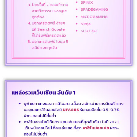
SPINIX
โชคชั้นที่ 2 ตอบคำถาม
SPADEGAMING
จากกิจกรรม Google
MICROGAMING
ถูกต้อง
แจกเครดิตฟรี ง่ายๆ
Ninja
แค่ Search Google
SLOTXO
ก็ได้รับฟรีเครดิตแล้ว
แจกเครดิตฟรี โบนัส 5
สลิป แจกทุกวัน
แหล่งรวมเว็บเซียน อันดับ 1
ยูฟ่าเบท แทงบอล คาสิโนสด สล็อต สมัครง่าย เครดิตฟรี แทง
บอลและคาสิโนออนไลน์
UFA88S
รับคอมมิชชั่น 0.5-0.7%
ฝาก-ถอนไม่มีขั้นต่ำ
คาสิโนออนไลน์เว็บตรง คนเล่นเยอะที่สุดอันดับ 1 ในปี 2023
เว็บพนันออนไลน์ ที่คนเล่นเยอะที่สุด
คาสิโนปอยเปต
ฝาก-
ถอนไม่มีขั้นต่ำ