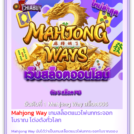
Mahjong Way
เกมสล็อตแนวไพ่นกกระจอก
โบราณ โด่งดังทั่วโลก
Mahjong Way นับได้ว่าเป็นเกมสล็อตแนวไพ่นกกระจอกโบราณของ