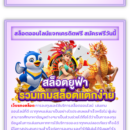
สล็อตออนไลน์แจกเครดิตฟรี สมัครฟรีวันนี้
เว็บแทงสล็อต
การลงทุนและใช้บริการ
สล็อตออนไลน์
เล่นเกม
ออนไลน์ที่ดี เราทุกคนเล่นมาเป็นอย่างไรประสบผลสำเร็จหรือไม่ ผู้เล่น
สามารถศึกษาหาข้อมูลต่างๆมาเป็นส่วนช่วยได้ถือได้ว่าเป็นการลงทุน
ข้อมูลในการเล่นเกมหากการใช้บริการของเราทุกคนปลอดภัยเราก็จะได้
มีโอกาสประสบความสำเร็จต่อการลงทุน และทำให้ผู้เล่นได้รับผลกำไร