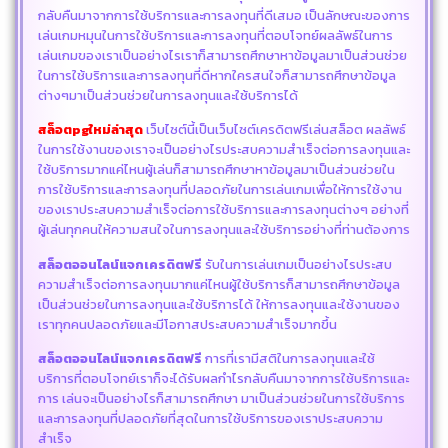
กลับคืนมาจากการใช้บริการและการลงทุนที่ดีเสมอ เป็นลักษณะของการ
เล่นเกมหมุนในการใช้บริการและการลงทุนที่ตอบโจทย์ผลลัพธ์ในการ
เล่นเกมของเราเป็นอย่างไรเราก็สามารถศึกษาหาข้อมูลมาเป็นส่วนช่วย
ในการใช้บริการและการลงทุนที่ดีหากใครสนใจก็สามารถศึกษาข้อมูล
ต่างๆมาเป็นส่วนช่วยในการลงทุนและใช้บริการได้
สล็อตpgใหม่ล่าสุด
เว็บไซต์นี้เป็นเว็บไซต์
เครดิตฟรีเล่นสล็อต
ผลลัพธ์
ในการใช้งานของเราจะเป็นอย่างไรประสบความสำเร็จต่อการลงทุนและ
ใช้บริการมากแค่ไหนผู้เล่นก็สามารถศึกษาหาข้อมูลมาเป็นส่วนช่วยใน
การใช้บริการและการลงทุนที่ปลอดภัยในการเล่นเกมเพื่อให้การใช้งาน
ของเราประสบความสำเร็จต่อการใช้บริการและการลงทุนต่างๆ อย่างที่
ผู้เล่นทุกคนให้ความสนใจในการลงทุนและใช้บริการอย่างที่ท่านต้องการ
สล็อตออนไลน์แจกเครดิตฟรี
รับในการเล่นเกมเป็นอย่างไรประสบ
ความสำเร็จต่อการลงทุนมากแค่ไหนผู้ใช้บริการก็สามารถศึกษาข้อมูล
เป็นส่วนช่วยในการลงทุนและใช้บริการได้ ให้การลงทุนและใช้งานของ
เราทุกคนปลอดภัยและมีโอกาสประสบความสำเร็จมากขึ้น
สล็อตออนไลน์แจกเครดิตฟรี
การที่เรามีสติในการลงทุนและใช้
บริการที่ตอบโจทย์เราก็จะได้รับผลกำไรกลับคืนมาจากการใช้บริการและ
การ เล่นจะเป็นอย่างไรก็สามารถศึกษา มาเป็นส่วนช่วยในการใช้บริการ
และการลงทุนที่ปลอดภัยที่สุดในการใช้บริการของเราประสบความ
สำเร็จ