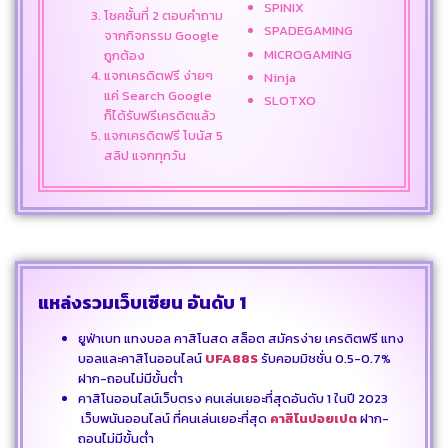
SPINIX
โชคชั้นที่ 2 ตอบคำถาม
SPADEGAMING
จากกิจกรรม Google
MICROGAMING
ถูกต้อง
แจกเครดิตฟรี ง่ายๆ
Ninja
แค่ Search Google
SLOTXO
ก็ได้รับฟรีเครดิตแล้ว
แจกเครดิตฟรี โบนัส 5
สลิป แจกทุกวัน
แหล่งรวมเว็บเซียน อันดับ 1
ยูฟ่าเบท แทงบอล คาสิโนสด สล็อต สมัครง่าย เครดิตฟรี แทง
บอลและคาสิโนออนไลน์
UFA88S
รับคอมมิชชั่น 0.5-0.7%
ฝาก-ถอนไม่มีขั้นต่ำ
คาสิโนออนไลน์เว็บตรง คนเล่นเยอะที่สุดอันดับ 1 ในปี 2023
เว็บพนันออนไลน์ ที่คนเล่นเยอะที่สุด
คาสิโนปอยเปต
ฝาก-
ถอนไม่มีขั้นต่ำ