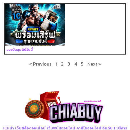
มวยวันลุมพินีวันนี้
« Previous
1
2
3
4
5
Next »
แนะนำ เว็บสล็อตออนไลน์ เว็บพนันออนไลน์ คาสิโนออนไลน์ อันดับ 1 บริการ