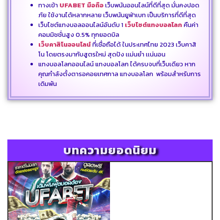
ทางเข้า
UFABET มือถือ
เว็บพนันออนไลน์ที่ดีที่สุด มั่นคงปอด
ภัย ใช้งานได้หลากหลาย เว็บพนันยูฟ่าเบท เป็นบริการที่ดีที่สุด
เว็บไซต์แทงบอลออนไลน์อันดับ 1
เว็บไซต์แทงบอลโลก
คืนค่า
คอมมิชชั่นสูง 0.5% ทุกยอดบิล
เว็บคาสิโนออนไลน์
ที่เชื่อถือได้ ในประเทศไทย 2023 เว็บคาสิ
โน โดยตรงมากับสูตรใหม่ สุดปัง เเม่นยำ เเน่นอน
แทงบอลโลกออนไลน์ แทงบอลโลก ได้ครบจบที่เว็บเดียว หาก
คุณกำลังตั้งตารอคอยเทศกาล แทงบอลโลก พร้อมสำหรับการ
เดิมพัน
บทความยอดนิยม