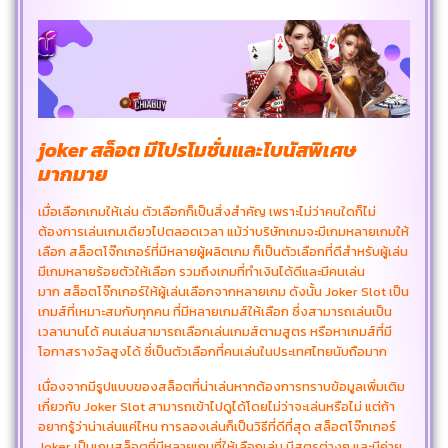
joker สล็อต มีโปรโมชั่นและโบนัสพิเศษ
มากมาย
เมื่อเลือกเกมให้เล่น ตัวเลือกก็เป็นสิ่งสำคัญ เพราะไม่ว่าคนใดก็ไม่
ต้องการเล่นเกมเดียวไปตลอดเวลา แม้ว่าบริษัทเกมจะมีเกมหลายเกมให้
เลือก สล็อตโจ๊กเกอร์ที่มีหลายผู้ผลิตเกม ก็เป็นตัวเลือกที่ดีสำหรับผู้เล่น
มีเกมหลายร้อยตัวให้เลือก รวมถึงเกมที่ทำเงินได้ดีและมีคนเล่น
มาก
สล็อตโจ๊กเกอร์ให้ผู้เล่นเลือกจากหลายเกม ดังนั้น Joker Slot เป็น
เกมส์ที่เหมาะสมกับทุกคน ที่มีหลายเกมส์ให้เลือก ซึ่งสามารถเล่นเป็น
เวลานานได้ คนเล่นสามารถเลือกเล่นเกมส์ตามสูตร หรือหาเกมส์ที่มี
โอกาสรางวัลสูงได้ ซึ่เป็นตัวเลือกที่คนเล่นในประเทศไทยนับถือมาก
เนื่องจากมีรูปแบบของสล็อตที่น่าเล่น
หากต้องการทราบข้อมูลเพิ่มเติม
เกี่ยวกับ Joker Slot สามารถเข้าไปดูได้โดยไม่ว่าจะเล่นหรือไม่ แต่ถ้า
อยากรู้ว่าน่าเล่นแค่ไหน การลองเล่นก็เป็นวิธีที่ดีที่สุด
สล็อตโจ๊กเกอร์
Joker เป็นเกมสล็อตที่มีหลายเกมที่ให้เลือกเล่น มีสูตรต่างๆ และมีค่าย